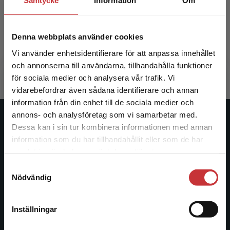
Samtycke
Information
Om
Näringslära för sjuksköterskor
Näringsl
Denna webbplats använder cookies
Holmberg, C - Skolin, I (red.)
Holmberg, C
374 kr
inkl. moms
231 kr
ink
Vi använder enhetsidentifierare för att anpassa innehållet
Exkl. moms: 353 kr
Exkl. moms
och annonserna till användarna, tillhandahålla funktioner
för sociala medier och analysera vår trafik. Vi
Begränsad fraktregion
vidarebefordrar även sådana identifierare och annan
information från din enhet till de sociala medier och
annons- och analysföretag som vi samarbetar med.
Studentlitteratur
Dessa kan i sin tur kombinera informationen med annan
information som du har tillhandahållit eller som de har
Det verkar som att du besöker
Studentlitteratur grundades 1963 och är idag Sveriges
samlat in när du har använt deras tjänster.
studentlitteratur.se via en enhet utanför Sverige.
ledande utbildningsförlag. Med läromedel, kurslitteratur,
Samtyckesval
Vi erbjuder inte leveranser utanför Sverige. För
facklitteratur, utbildningar och digitala
Nödvändig
att kunna slutföra ett köp måste
informationstjänster i utbudet, finns Studentlitteratur med
leveransadressen vara i Sverige.
Läs mer
längs hela kunskapsresan.
Inställningar
Kontakta kundservice
Kontakta oss