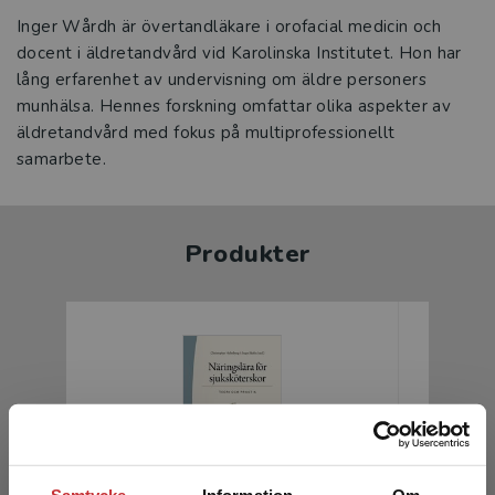
Inger Wårdh är övertandläkare i orofacial medicin och
docent i äldretandvård vid Karolinska Institutet. Hon har
lång erfarenhet av undervisning om äldre personers
munhälsa. Hennes forskning omfattar olika aspekter av
äldretandvård med fokus på multiprofessionellt
samarbete.
Produkter