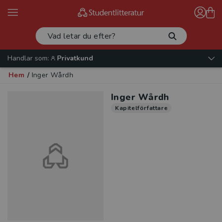
Handlar som:
Privatkund
Hem
/
Inger Wårdh
Inger Wårdh
Kapitelförfattare