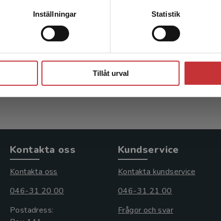
Kontakta kundservice
Inställningar
Statistik
 som skyddsfaktor
Föräldrasamverkan
 A - Nordheden, I (red.)
Pihlgren, Ann (red.)
Stäng
kl. moms
331 kr
inkl. moms
Tillåt urval
s: 294 kr
Exkl. moms: 312 kr
Kontakta oss
Kundservice
Kontakta oss
Kontakta kundservice
046-31 20 00
046-31 21 00
Postadress:
Frågor och svar