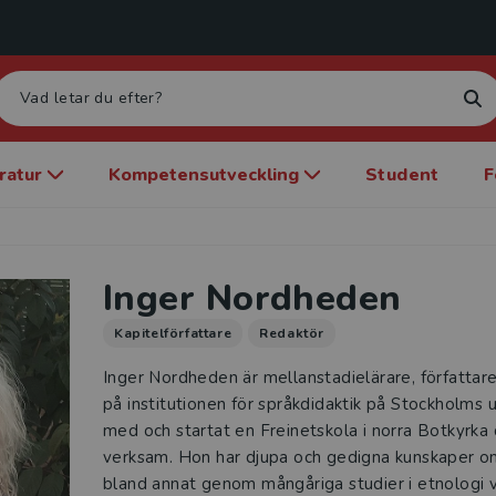
eratur
Kompetensutveckling
Student
F
Inger Nordheden
Kapitelförfattare
Redaktör
Inger Nordheden är mellanstadielärare, författare
på institutionen för språkdidaktik på Stockholms un
med och startat en Freinetskola i norra Botkyrka 
verksam. Hon har djupa och gedigna kunskaper om
bland annat genom mångåriga studier i etnologi vil