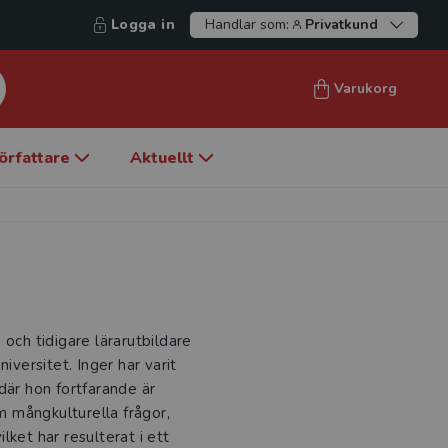
Logga in
Handlar som:
Privatkund
Varukorg
örfattare
Aktuellt
 och tidigare lärarutbildare
iversitet. Inger har varit
där hon fortfarande är
 mångkulturella frågor,
ket har resulterat i ett