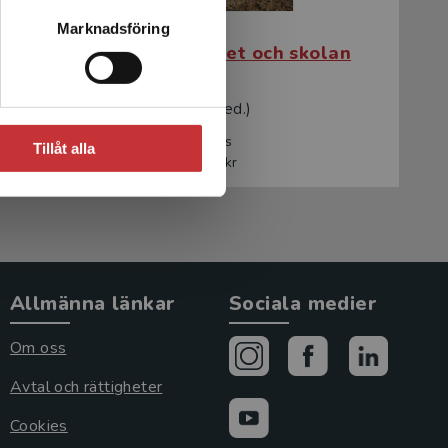
Marknadsföring
Fritidshemmet och skolan
Pihlgren, Ann (red.)
350 kr
inkl. moms
Tillåt alla
Exkl. moms: 330 kr
Allmänna länkar
Sociala medier
Om oss
Avtal och rättigheter
Cookies