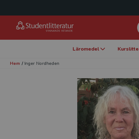
Läromedel
Kurslitt
Hem
/
Inger Nordheden