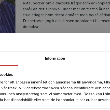
antal böcker om didaktiska frågor som är kopplad
språk än det svenska. Under mer än trettio år har 
studiedagar inom detta område men också sådan
Freinetpedagogik och ämnen kopplade till ämne
demokrati.
Begränsad fraktregion
Information
Produkter
cookies
e för att anpassa innehållet och annonserna till användarna, tillh
Det verkar som att du besöker studentlitteratur.se via en
vår trafik. Vi vidarebefordrar även sådana identifierare och anna
enhet utanför Sverige. Vi erbjuder inte leveranser utanför
nnons- och analysföretag som vi samarbetar med. Dessa kan i sin
Sverige. För att kunna slutföra ett köp måste
har tillhandahållit eller som de har samlat in när du har använt 
leveransadressen vara i Sverige.
Läs mer