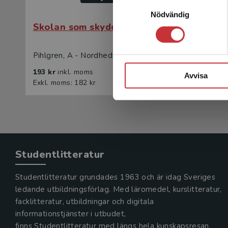
Samtyckesval
Nödvändig
Skolan som skyddsfaktor
Skolan
Pihlgren, A - Nordheden, I (red.)
Pihlgren,
193 kr
inkl. moms
312 kr
in
Avvisa
Exkl. moms: 182 kr
Exkl. mom
Studentlitteratur
Studentlitteratur grundades 1963 och är idag Sveriges
ledande utbildningsförlag. Med läromedel, kurslitteratur,
facklitteratur, utbildningar och digitala
informationstjänster i utbudet,
finns Studentlitteratur med längs hela kunskapsresan.