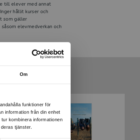
e till elever med annat
Inger hållit kurser och
t som gäller
n såsom elevmedverkan och
Om
andahålla funktioner för
n information från din enhet
 tur kombinera informationen
deras tjänster.