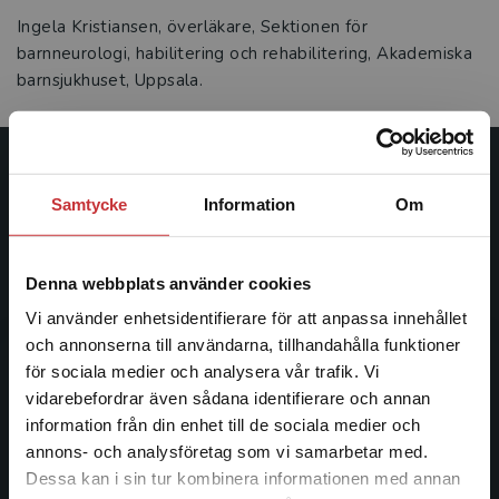
Ingela Kristiansen, överläkare, Sektionen för
barnneurologi, habilitering och rehabilitering, Akademiska
barnsjukhuset, Uppsala.
Studentlitteratur
Samtycke
Information
Om
Studentlitteratur grundades 1963 och är idag Sveriges
ledande utbildningsförlag. Med läromedel, kurslitteratur,
Denna webbplats använder cookies
facklitteratur, utbildningar och digitala
informationstjänster i utbudet, finns Studentlitteratur med
Vi använder enhetsidentifierare för att anpassa innehållet
längs hela kunskapsresan.
och annonserna till användarna, tillhandahålla funktioner
för sociala medier och analysera vår trafik. Vi
Begränsad fraktregion
vidarebefordrar även sådana identifierare och annan
Kontakta oss
information från din enhet till de sociala medier och
annons- och analysföretag som vi samarbetar med.
Kontakta oss
Dessa kan i sin tur kombinera informationen med annan