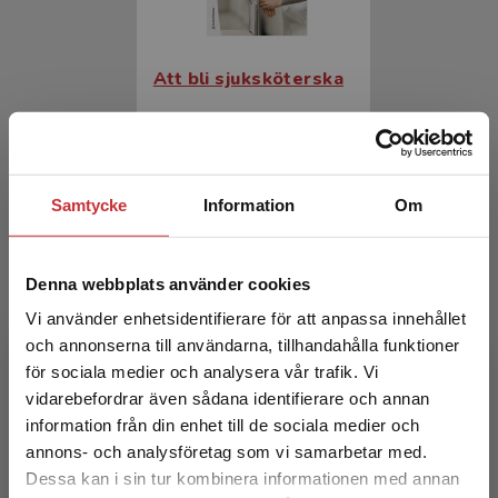
Att bli sjuksköterska
Dahlborg, Elisabeth (red.)
316 kr
inkl. moms
Exkl. moms: 298 kr
Samtycke
Information
Om
Denna webbplats använder cookies
Vi använder enhetsidentifierare för att anpassa innehållet
och annonserna till användarna, tillhandahålla funktioner
för sociala medier och analysera vår trafik. Vi
Begränsad fraktregion
vidarebefordrar även sådana identifierare och annan
information från din enhet till de sociala medier och
Att bli sjuksköterska
annons- och analysföretag som vi samarbetar med.
Dessa kan i sin tur kombinera informationen med annan
Dahlborg, Elisabeth (red.)