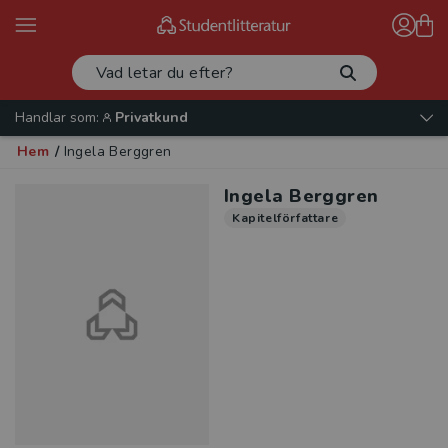
Handlar som:
Privatkund
Hem
/
Ingela Berggren
Ingela Berggren
Kapitelförfattare