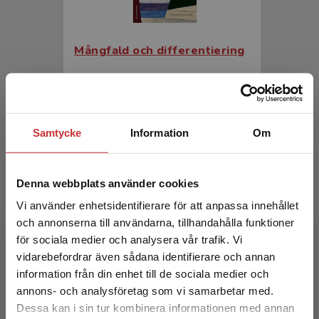
Mångfald och differentiering
Barow, Thomas (red.)
357 kr
inkl. moms
Exkl. moms: 337 kr
Samtycke
Information
Om
Denna webbplats använder cookies
Vi använder enhetsidentifierare för att anpassa innehållet
och annonserna till användarna, tillhandahålla funktioner
för sociala medier och analysera vår trafik. Vi
Begränsad fraktregion
vidarebefordrar även sådana identifierare och annan
information från din enhet till de sociala medier och
Mångfald och differentiering
annons- och analysföretag som vi samarbetar med.
Dessa kan i sin tur kombinera informationen med annan
Barow, Thomas (red.)