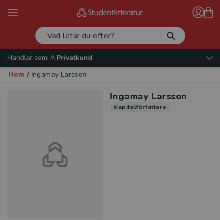
Handlar som:
Privatkund
Hem
/
Ingamay Larsson
Ingamay Larsson
Kapitelförfattare