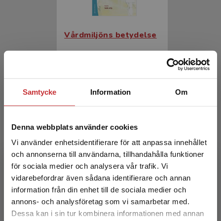
Vårdmiljöns betydelse
Wijk, Helle (red.)
349 kr
inkl. moms
Exkl. moms: 329 kr
Samtycke
Information
Om
Denna webbplats använder cookies
Vi använder enhetsidentifierare för att anpassa innehållet
och annonserna till användarna, tillhandahålla funktioner
för sociala medier och analysera vår trafik. Vi
Begränsad fraktregion
vidarebefordrar även sådana identifierare och annan
information från din enhet till de sociala medier och
Vårdmiljöns betydelse
annons- och analysföretag som vi samarbetar med.
Dessa kan i sin tur kombinera informationen med annan
Wijk, Helle (red.)