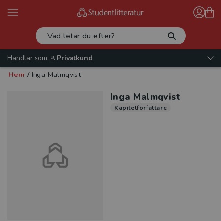
Handlar som:
Privatkund
Hem
/
Inga Malmqvist
Inga Malmqvist
Kapitelförfattare