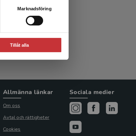
Marknadsföring
gi
Tillåt alla
Allmänna länkar
Sociala medier
Om oss
Avtal och rättigheter
Cookies