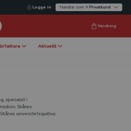
Logga in
Handlar som:
Privatkund
Varukorg
örfattare
Aktuellt
, specialist i
medicin, Skånes
 Skånes universitetssjukhus.