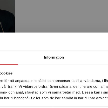
Begränsad fraktregion
Information
Produkter
cookies
e för att anpassa innehållet och annonserna till användarna, tillh
Det verkar som att du besöker studentlitteratur.se via en
vår trafik. Vi vidarebefordrar även sådana identifierare och anna
enhet utanför Sverige. Vi erbjuder inte leveranser utanför
nnons- och analysföretag som vi samarbetar med. Dessa kan i sin
Sverige. För att kunna slutföra ett köp måste
har tillhandahållit eller som de har samlat in när du har använt 
leveransadressen vara i Sverige.
Läs mer