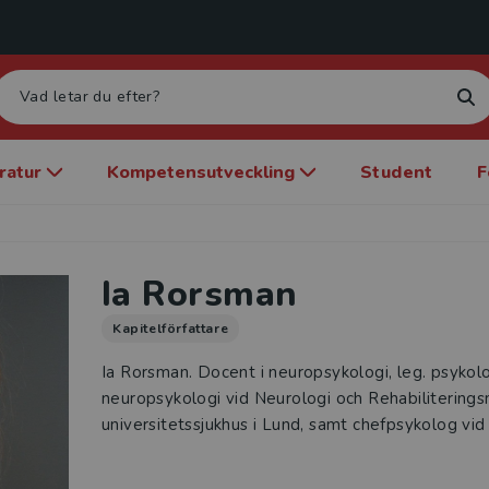
eratur
Kompetensutveckling
Student
F
Ia Rorsman
Kapitelförfattare
Ia Rorsman. Docent i neuropsykologi, leg. psykolog
neuropsykologi vid Neurologi och Rehabiliterings
universitetssjukhus i Lund, samt chefpsykolog vid