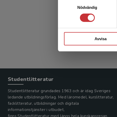
Samtyckesval
Nödvändig
Klinisk
Nyman, H 
487 kr
in
Avvisa
Exkl. mom
Studentlitteratur
Studentlitteratur grundades 1963 och är idag Sveriges
ledande utbildningsförlag. Med läromedel, kurslitteratur,
facklitteratur, utbildningar och digitala
informationstjänster i utbudet,
finns Studentlitteratur med längs hela kunskapsresan.