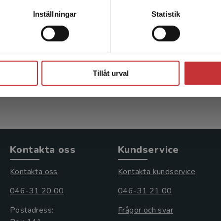
Kontakta kundservice
Inställningar
Statistik
 neuropsykologi
Klinisk neuropsykolo
- Bartfai, A (red.)
Nyman, H - Bartfai, A (red.)
Stäng
kl. moms
304 kr
inkl. moms
Tillåt urval
s: 459 kr
Exkl. moms: 287 kr
Kontakta oss
Kundservice
Kontakta oss
Kontakta kundservice
046-31 20 00
046-31 21 00
Postadress:
Frågor och svar