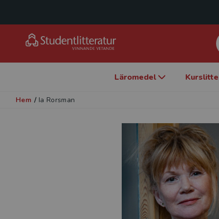
Läromedel
Kurslitt
Hem
/
Ia Rorsman