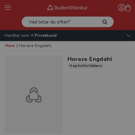
Handlar som:
Privatkund
Hem
/
Horace Engdahl
Horace Engdahl
Kapitelförfattare