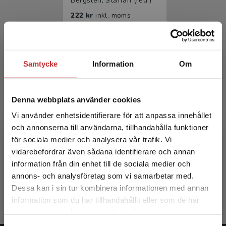
Bergsten, Staffan (red.)
222 kr
inkl. moms
Exkl. moms: 209 kr
Samtycke
Information
Om
Denna webbplats använder cookies
Vi använder enhetsidentifierare för att anpassa innehållet
och annonserna till användarna, tillhandahålla funktioner
Litteraturvetenskap
för sociala medier och analysera vår trafik. Vi
Begränsad fraktregion
vidarebefordrar även sådana identifierare och annan
Bergsten, Staffan (red.)
information från din enhet till de sociala medier och
annons- och analysföretag som vi samarbetar med.
357 kr
inkl. moms
Dessa kan i sin tur kombinera informationen med annan
Exkl. moms: 337 kr
information som du har tillhandahållit eller som de har
Det verkar som att du besöker
samlat in när du har använt deras tjänster.
studentlitteratur.se via en enhet utanför Sverige.