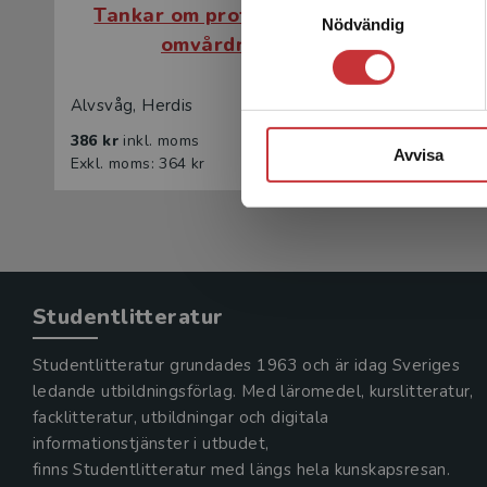
Tankar om professionell
Tank
Nödvändig
omvårdnad
Alvsvåg, Herdis
Alvsvåg, 
386 kr
inkl. moms
242 kr
in
Avvisa
Exkl. moms: 364 kr
Exkl. mom
Studentlitteratur
Studentlitteratur grundades 1963 och är idag Sveriges
ledande utbildningsförlag. Med läromedel, kurslitteratur,
facklitteratur, utbildningar och digitala
informationstjänster i utbudet,
finns Studentlitteratur med längs hela kunskapsresan.