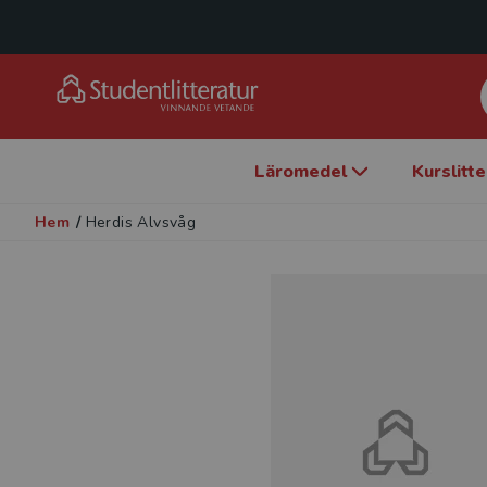
Läromedel
Kurslitt
Hem
/
Herdis Alvsvåg