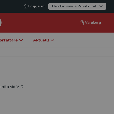
Logga in
Handlar som:
Privatkund
Varukorg
örfattare
Aktuellt
erita vid VID