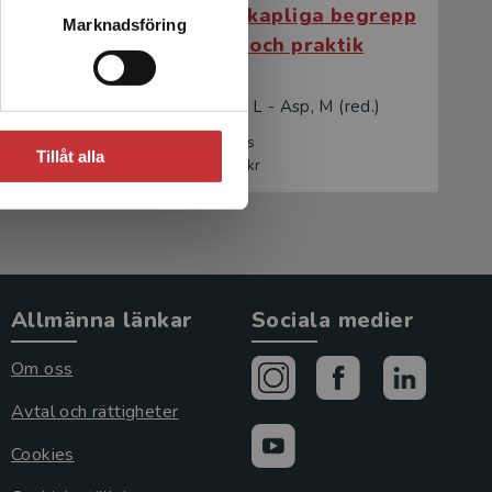
begrepp
Vårdvetenskapliga begrepp
Marknadsföring
ik
i teori och praktik
red.)
Wiklund Gustin, L - Asp, M (red.)
467 kr
inkl. moms
Tillåt alla
Exkl. moms: 441 kr
Allmänna länkar
Sociala medier
Om oss
Avtal och rättigheter
Cookies