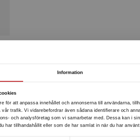
Produkter
Begränsad fraktregion
Information
cookies
e för att anpassa innehållet och annonserna till användarna, tillh
Det verkar som att du besöker studentlitteratur.se via en
vår trafik. Vi vidarebefordrar även sådana identifierare och anna
enhet utanför Sverige. Vi erbjuder inte leveranser utanför
nnons- och analysföretag som vi samarbetar med. Dessa kan i sin
Sverige. För att kunna slutföra ett köp måste
har tillhandahållit eller som de har samlat in när du har använt 
leveransadressen vara i Sverige.
Läs mer