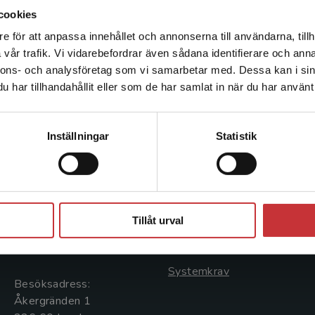
cookies
e för att anpassa innehållet och annonserna till användarna, tillh
Det verkar som att du besöker studentlitteratur.se via en
vår trafik. Vi vidarebefordrar även sådana identifierare och anna
enhet utanför Sverige. Vi erbjuder inte leveranser utanför
nnons- och analysföretag som vi samarbetar med. Dessa kan i sin
Sverige. För att kunna slutföra ett köp måste
har tillhandahållit eller som de har samlat in när du har använt 
leveransadressen vara i Sverige.
Läs mer
Kontakta kundservice
Kontakta oss
Kundservice
Inställningar
Statistik
Kontakta oss
Kontakta kundservice
046-31 20 00
046-31 21 00
Stäng
Postadress:
Frågor och svar
Tillåt urval
Box 141
Köpvillkor
221 00 Lund
Systemkrav
Besöksadress:
Åkergränden 1