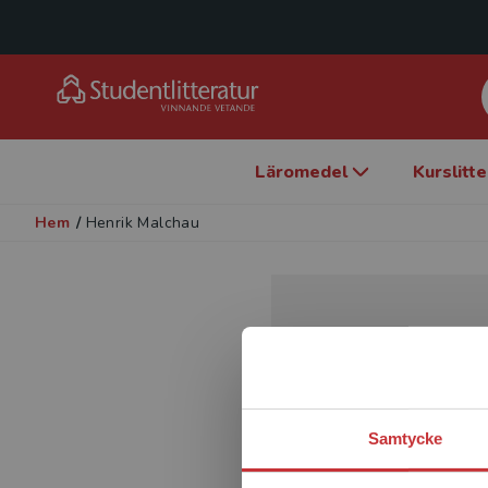
Läromedel
Kurslitt
Hem
/
Henrik Malchau
Samtycke