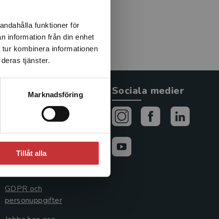
andahålla funktioner för
n information från din enhet
 tur kombinera informationen
deras tjänster.
Allmänna länkar
Sociala medier
Marknadsföring
Om oss
Avtal och rättigheter
Cookies
Tillåt alla
Cookieinställningar
GDPR och
personuppgifter