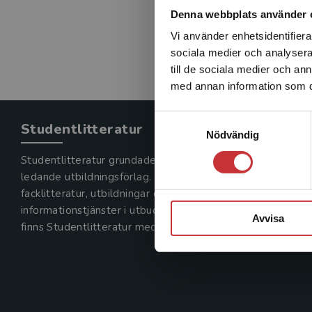
Denna webbplats använder 
Vi använder enhetsidentifierar
sociala medier och analysera 
till de sociala medier och a
med annan information som du 
Samtyckesval
Studentlitteratur
Nödvändig
Studentlitteratur grundades 1963 och är idag Sveriges
ledande utbildningsförlag. Med läromedel, kurslitteratur,
facklitteratur, utbildningar och digitala
informationstjänster i utbudet,
Avvisa
finns Studentlitteratur med längs hela kunskapsresan.