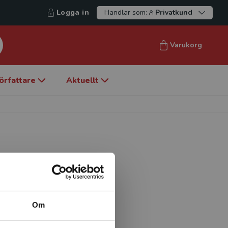
Logga in
Handlar som:
Privatkund
Varukorg
örfattare
Aktuellt
niken, Sahlgrenska
Om