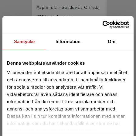
Asprem, E - Sundqvist, O (red.)
226 kr
inkl. moms
Exkl. moms: 213 kr
Samtycke
Information
Om
Denna webbplats använder cookies
Vi använder enhetsidentifierare för att anpassa innehållet
och annonserna till användarna, tillhandahålla funktioner
för sociala medier och analysera vår trafik. Vi
Religionshistoria
Begränsad fraktregion
vidarebefordrar även sådana identifierare och annan
information från din enhet till de sociala medier och
Asprem, E - Sundqvist, O
annons- och analysföretag som vi samarbetar med.
366 kr
inkl. moms
Dessa kan i sin tur kombinera informationen med annan
Exkl. moms: 345 kr
information som du har tillhandahållit eller som de har
Det verkar som att du besöker
samlat in när du har använt deras tjänster.
studentlitteratur.se via en enhet utanför Sverige.