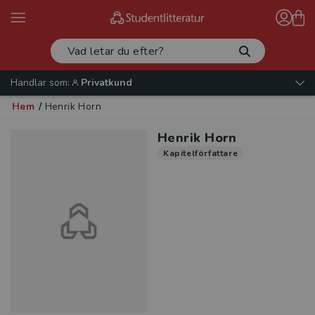
Handlar som:
Privatkund
Hem
/
Henrik Horn
Henrik Horn
Kapitelförfattare