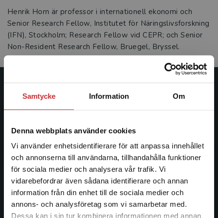
Henrik Horn är professor i internationell ekonomi och
Senior Research Fellow, Institutet för Näringslivsforskning
(IFN), Stockholm; Research Fellow vid CEPR; och Senior
Non-Resident Research Fellow, Bruegel, Bryssel.
Studentlitteratur
Samtycke
Information
Om
Studentlitteratur grundades 1963 och är idag Sveriges
ledande utbildningsförlag. Med läromedel, kurslitteratur,
Denna webbplats använder cookies
facklitteratur, utbildningar och digitala
Vi använder enhetsidentifierare för att anpassa innehållet
informationstjänster i utbudet, finns Studentlitteratur med
och annonserna till användarna, tillhandahålla funktioner
längs hela kunskapsresan.
för sociala medier och analysera vår trafik. Vi
Begränsad fraktregion
vidarebefordrar även sådana identifierare och annan
Kontakta oss
information från din enhet till de sociala medier och
annons- och analysföretag som vi samarbetar med.
Kontakta oss
Dessa kan i sin tur kombinera informationen med annan