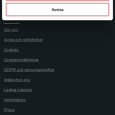
Systemkrav
Avvisa
Allmänna länkar
Om oss
Avtal och rättigheter
Cookies
Cookieinställningar
GDPR och personuppgifter
Jobba hos oss
Lediga tjänster
Nyhetsbrev
Press