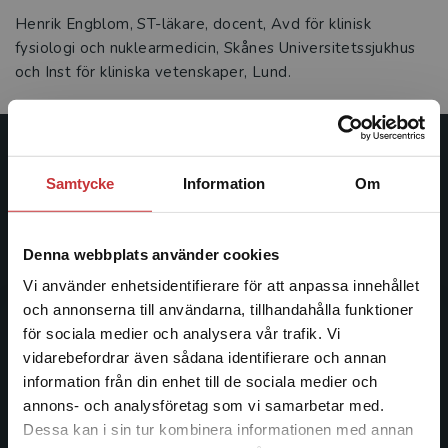
Henrik Engblom, ST-läkare, docent, Avd för klinisk
fysiologi och nuklearmedicin, Skånes Universitetssjukhus
och Inst för kliniska vetenskaper, Lund.
Studentlitteratur
Samtycke
Information
Om
Studentlitteratur grundades 1963 och är idag Sveriges
ledande utbildningsförlag. Med läromedel, kurslitteratur,
Denna webbplats använder cookies
facklitteratur, utbildningar och digitala
informationstjänster i utbudet, finns Studentlitteratur med
Vi använder enhetsidentifierare för att anpassa innehållet
längs hela kunskapsresan.
och annonserna till användarna, tillhandahålla funktioner
för sociala medier och analysera vår trafik. Vi
Begränsad fraktregion
vidarebefordrar även sådana identifierare och annan
Kontakta oss
information från din enhet till de sociala medier och
annons- och analysföretag som vi samarbetar med.
Kontakta oss
Dessa kan i sin tur kombinera informationen med annan