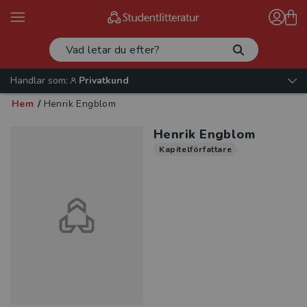
Handlar som:
Privatkund
Hem
/
Henrik Engblom
Henrik Engblom
Kapitelförfattare