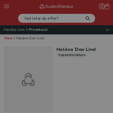
Handlar som:
Privatkund
Hem
/
Heléne Don Lind
Heléne Don Lind
Kapitelförfattare