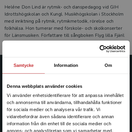
Heléne Don Lind är rytmik- och danspedagog vid GIH
Idrottshögskolan och Kungl. Musikhögskolan i Stockholm
med inriktning på rytmik, rytmikmetodik, rörelse och
folkhälsa. Hon turnerar med förskole- och skolkonserter
för Länsmusiken. Författare till sångboken Flyg lilla Fjäril
(Frister Lind 1999).
Samtycke
Information
Om
Studentlitteratur
Studentlitteratur grundades 1963 och är idag Sveriges
Denna webbplats använder cookies
ledande utbildningsförlag. Med läromedel, kurslitteratur,
Vi använder enhetsidentifierare för att anpassa innehållet
facklitteratur, utbildningar och digitala
och annonserna till användarna, tillhandahålla funktioner
informationstjänster i utbudet, finns Studentlitteratur med
för sociala medier och analysera vår trafik. Vi
längs hela kunskapsresan.
Begränsad fraktregion
vidarebefordrar även sådana identifierare och annan
information från din enhet till de sociala medier och
Kontakta oss
annons- och analysföretag som vi samarbetar med.