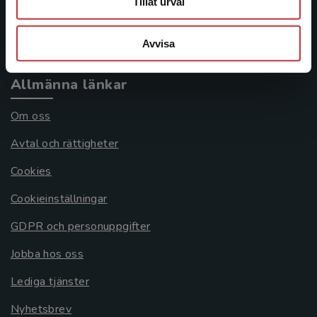
Tillåt urval
Köpvillkor
Systemkrav
Avvisa
Allmänna länkar
Om oss
Avtal och rättigheter
Cookies
Cookieinställningar
GDPR och personuppgifter
Jobba hos oss
Lediga tjänster
Nyhetsbrev