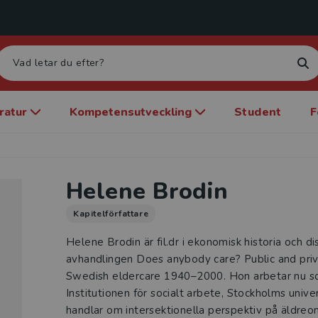
eratur
Kompetensutveckling
Student
F
Helene Brodin
Kapitelförfattare
Helene Brodin är fil.dr i ekonomisk historia och
avhandlingen Does anybody care? Public and priva
Swedish eldercare 1940–2000. Hon arbetar nu so
Institutionen för socialt arbete, Stockholms unive
handlar om intersektionella perspektiv på äldre