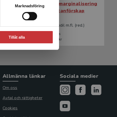
isering
Utsatthet, marginalisering
Marknadsföring
p
och utanförskap
.)
Karlsson, Lis-Bodil m.fl. (red.)
271 kr
inkl. moms
Tillåt alla
Exkl. moms: 256 kr
Allmänna länkar
Sociala medier
Om oss
Avtal och rättigheter
Cookies