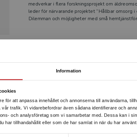
medverkar i flera forskningsprojekt om äldreom
leder för närvarande projektet ”Hållbar omsorg i
Dilemman och möjligheter med små hemtjänstför
Produkter
Begränsad fraktregion
Information
cookies
e för att anpassa innehållet och annonserna till användarna, tillh
Det verkar som att du besöker studentlitteratur.se via en
vår trafik. Vi vidarebefordrar även sådana identifierare och anna
enhet utanför Sverige. Vi erbjuder inte leveranser utanför
nnons- och analysföretag som vi samarbetar med. Dessa kan i sin
Sverige. För att kunna slutföra ett köp måste
har tillhandahållit eller som de har samlat in när du har använt 
leveransadressen vara i Sverige.
Läs mer