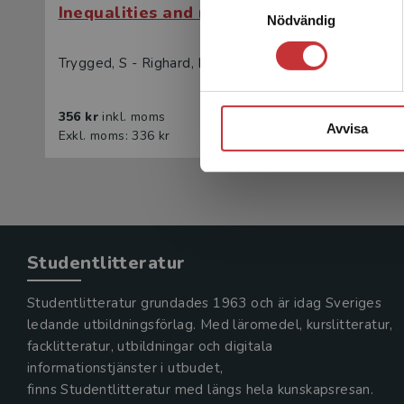
Inequalities and migration
Inequal
Nödvändig
Trygged, S - Righard, E (eds.)
Trygged, 
356 kr
inkl. moms
220 kr
in
Avvisa
Exkl. moms: 336 kr
Exkl. mom
Studentlitteratur
Studentlitteratur grundades 1963 och är idag Sveriges
ledande utbildningsförlag. Med läromedel, kurslitteratur,
facklitteratur, utbildningar och digitala
informationstjänster i utbudet,
finns Studentlitteratur med längs hela kunskapsresan.