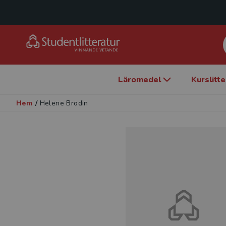
Läromedel
Kurslitt
Hem
/
Helene Brodin