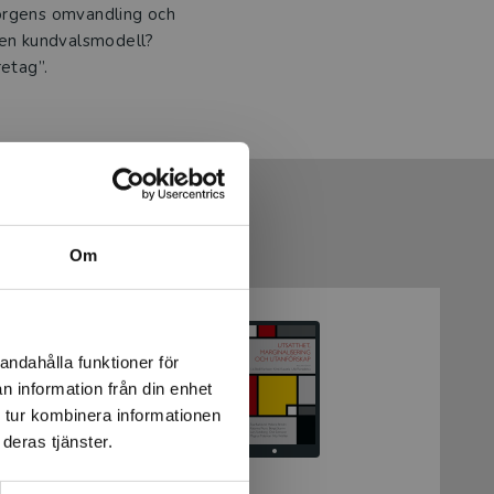
sorgens omvandling och
 en kundvalsmodell?
etag”.
Om
andahålla funktioner för
n information från din enhet
 tur kombinera informationen
deras tjänster.