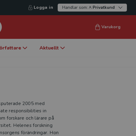
Logga in
Handlar som:
Privatkund
Varukorg
örfattare
Aktuellt
 disputerade 2005 med
te responsibilities in
m forskare och lärare på
rsitet. Helenes forskning
omsorgens förändringar. Hon