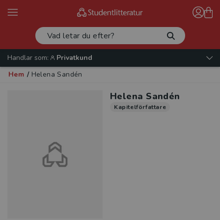
Handlar som:
Privatkund
Hem
/
Helena Sandén
Helena Sandén
Kapitelförfattare