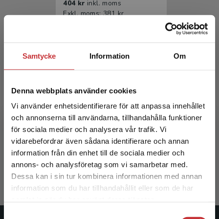
404 kr
inkl. moms
Exkl. moms: 381 kr
Samtycke
Information
Om
Denna webbplats använder cookies
Vi använder enhetsidentifierare för att anpassa innehållet
och annonserna till användarna, tillhandahålla funktioner
Rehabiliteringsmedicin
för sociala medier och analysera vår trafik. Vi
Begränsad fraktregion
vidarebefordrar även sådana identifierare och annan
Borg, Jörgen m.fl. (red.)
information från din enhet till de sociala medier och
633 kr
inkl. moms
annons- och analysföretag som vi samarbetar med.
Exkl. moms: 597 kr
Dessa kan i sin tur kombinera informationen med annan
information som du har tillhandahållit eller som de har
Det verkar som att du besöker
samlat in när du har använt deras tjänster.
studentlitteratur.se via en enhet utanför Sverige.
Samtyckesval
Vi erbjuder inte leveranser utanför Sverige. För