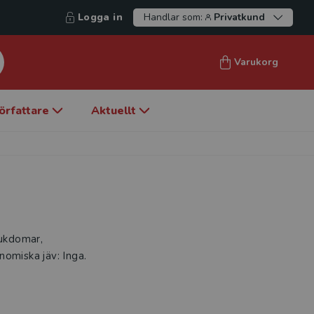
Logga in
Handlar som:
Privatkund
Varukorg
örfattare
Aktuellt
jukdomar,
nomiska jäv: Inga.