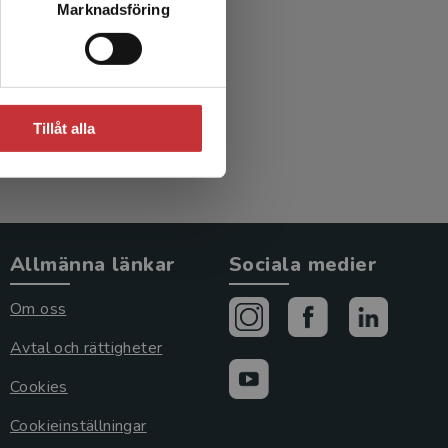
Marknadsföring
Tillåt alla
Allmänna länkar
Sociala medier
Om oss
Avtal och rättigheter
Cookies
Cookieinställningar