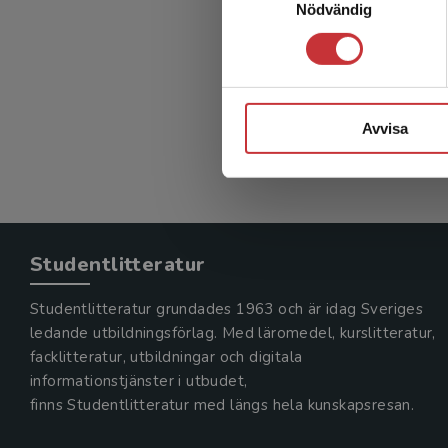
Nödvändig
Vård u
Lindfors, 
242 kr
in
Exkl. mom
Avvisa
Studentlitteratur
Studentlitteratur grundades 1963 och är idag Sveriges
ledande utbildningsförlag. Med läromedel, kurslitteratur,
facklitteratur, utbildningar och digitala
informationstjänster i utbudet,
finns Studentlitteratur med längs hela kunskapsresan.