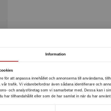
Begränsad fraktregion
Produkter
Information
cookies
e för att anpassa innehållet och annonserna till användarna, tillh
Det verkar som att du besöker studentlitteratur.se via en
vår trafik. Vi vidarebefordrar även sådana identifierare och anna
enhet utanför Sverige. Vi erbjuder inte leveranser utanför
nnons- och analysföretag som vi samarbetar med. Dessa kan i sin
Sverige. För att kunna slutföra ett köp måste
har tillhandahållit eller som de har samlat in när du har använt 
leveransadressen vara i Sverige.
Läs mer
Kontakta kundservice