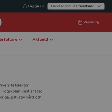
Logga in
Handlar som:
Privatkund
Varukorg
örfattare
Aktuellt
iversitetslektor i
 Högskolan Kristianstad.
iga, palliativ vård och