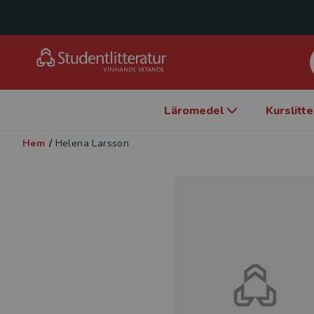
Läromedel
Kurslitt
Hem
/
Helena Larsson