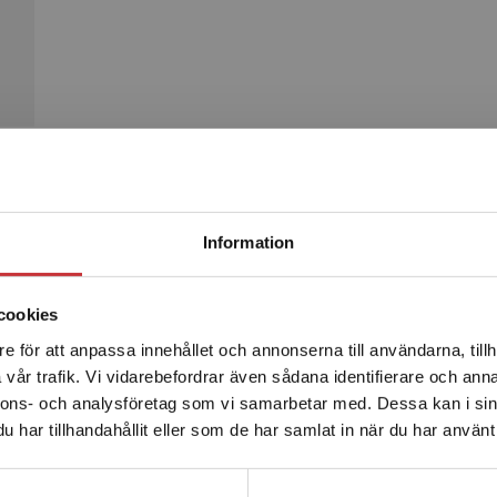
Begränsad fraktregion
Produkter
Information
cookies
e för att anpassa innehållet och annonserna till användarna, tillh
Det verkar som att du besöker studentlitteratur.se via en
vår trafik. Vi vidarebefordrar även sådana identifierare och anna
enhet utanför Sverige. Vi erbjuder inte leveranser utanför
nnons- och analysföretag som vi samarbetar med. Dessa kan i sin
Sverige. För att kunna slutföra ett köp måste
har tillhandahållit eller som de har samlat in när du har använt 
leveransadressen vara i Sverige.
Läs mer
Kontakta kundservice