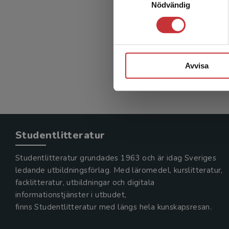
Nödvändig
Omvård
Blomqvist,
386 kr
in
Exkl. mom
Avvisa
Studentlitteratur
Studentlitteratur grundades 1963 och är idag Sveriges
ledande utbildningsförlag. Med läromedel, kurslitteratur,
facklitteratur, utbildningar och digitala
informationstjänster i utbudet,
finns Studentlitteratur med längs hela kunskapsresan.