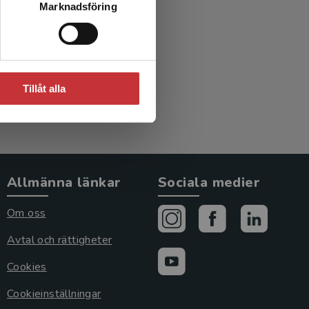
Marknadsföring
.)
Tillåt alla
Allmänna länkar
Sociala medier
Om oss
Avtal och rättigheter
Cookies
Cookieinställningar