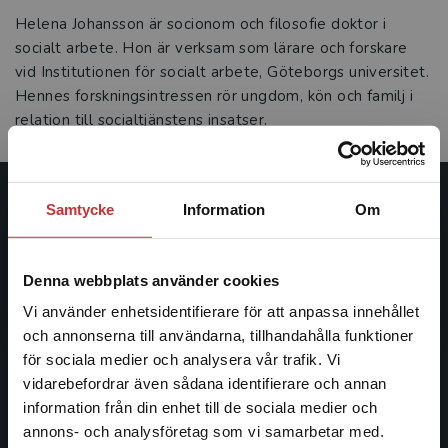
Helena Johansson är socionom och filosofie doktor i
socialt arbete. Hon är verksam som lärare och forskare
vid Institutionen för socialt arbete, Göteborgs universitet.
Hennes forskningsintressen rör ungdom, kön och familj i
relation till socialtjänstens insatser.
Samtycke
Information
Om
Studentlitteratur
Studentlitteratur grundades 1963 och är idag Sveriges
Denna webbplats använder cookies
ledande utbildningsförlag. Med läromedel, kurslitteratur,
facklitteratur, utbildningar och digitala
Vi använder enhetsidentifierare för att anpassa innehållet
informationstjänster i utbudet, finns Studentlitteratur med
och annonserna till användarna, tillhandahålla funktioner
längs hela kunskapsresan.
för sociala medier och analysera vår trafik. Vi
Begränsad fraktregion
vidarebefordrar även sådana identifierare och annan
information från din enhet till de sociala medier och
Kontakta oss
annons- och analysföretag som vi samarbetar med.