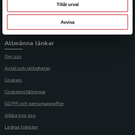
Frågor och svar
Tillåt urval
Köpvillkor
Avvisa
Systemkrav
Allmänna länkar
Om oss
Avtal och rättigheter
Cookies
Cookieinställningar
GDPR och personuppgifter
Jobba hos oss
Lediga tjänster