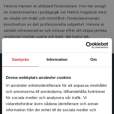
Helena Hansen är utbildad förskollärare. Hon har avlagt
en masterexamen i pedagogik vid Malmö högskola med
en studie om makt och motstånd i förskolepersonals
konstruktion av det professionella subjektet. Helena är
särskilt intresserad av och strävar efter att skapa jämlika
relationer mellan vuxna och barn, där barns lek,
intentioner och uttryck tas på allvar.
Samtycke
Information
Om
Studentlitteratur
Denna webbplats använder cookies
Studentlitteratur grundades 1963 och är idag Sveriges
ledande utbildningsförlag. Med läromedel, kurslitteratur,
Vi använder enhetsidentifierare för att anpassa innehållet
facklitteratur, utbildningar och digitala
och annonserna till användarna, tillhandahålla funktioner
informationstjänster i utbudet, finns Studentlitteratur med
för sociala medier och analysera vår trafik. Vi
Begränsad fraktregion
längs hela kunskapsresan.
vidarebefordrar även sådana identifierare och annan
information från din enhet till de sociala medier och