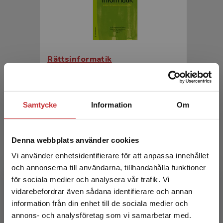
Rättsinformatik
Magnusson Sjöberg, Cecilia m.fl. (red.)
526 kr
inkl. moms
Samtycke
Information
Om
Exkl. moms: 496 kr
Denna webbplats använder cookies
Vi använder enhetsidentifierare för att anpassa innehållet
och annonserna till användarna, tillhandahålla funktioner
för sociala medier och analysera vår trafik. Vi
Begränsad fraktregion
vidarebefordrar även sådana identifierare och annan
information från din enhet till de sociala medier och
annons- och analysföretag som vi samarbetar med.
Rättsinformatik