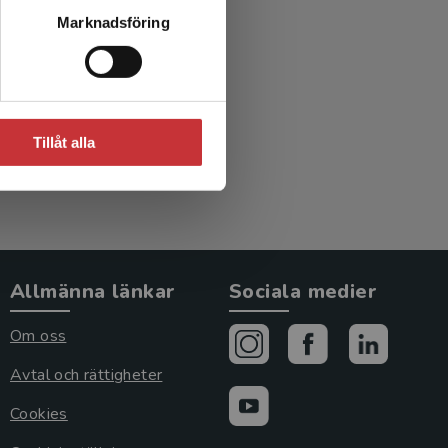
Marknadsföring
Tillåt alla
Allmänna länkar
Sociala medier
Om oss
Avtal och rättigheter
Cookies