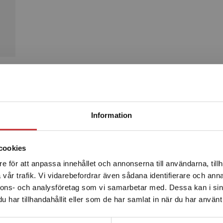
Produkter
Begränsad fraktregion
Information
cookies
e för att anpassa innehållet och annonserna till användarna, tillh
Det verkar som att du besöker studentlitteratur.se via en
vår trafik. Vi vidarebefordrar även sådana identifierare och anna
enhet utanför Sverige. Vi erbjuder inte leveranser utanför
nnons- och analysföretag som vi samarbetar med. Dessa kan i sin
Sverige. För att kunna slutföra ett köp måste
har tillhandahållit eller som de har samlat in när du har använt 
leveransadressen vara i Sverige.
Läs mer