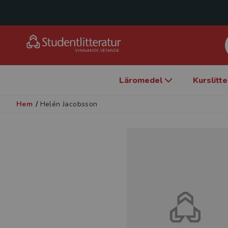
Läromedel
Kurslitt
Hem
/
Helén Jacobsson