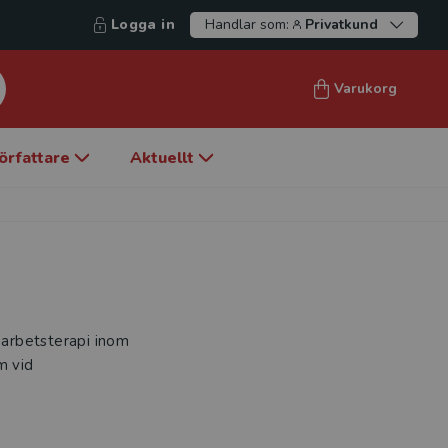
Logga in
Handlar som:
Privatkund
Varukorg
örfattare
Aktuellt
i arbetsterapi inom
m vid