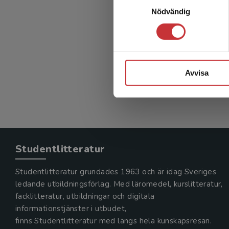
Nödvändig
Avvisa
Studentlitteratur
Studentlitteratur grundades 1963 och är idag Sveriges
ledande utbildningsförlag. Med läromedel, kurslitteratur,
facklitteratur, utbildningar och digitala
informationstjänster i utbudet,
finns Studentlitteratur med längs hela kunskapsresan.