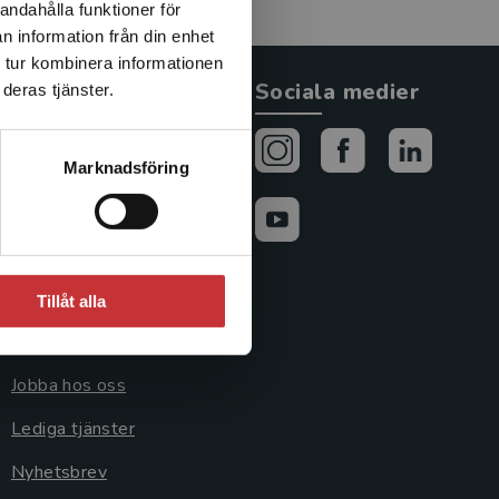
andahålla funktioner för
n information från din enhet
 tur kombinera informationen
Allmänna länkar
Sociala medier
deras tjänster.
Om oss
Marknadsföring
Avtal och rättigheter
Cookies
Cookieinställningar
Tillåt alla
GDPR och
personuppgifter
Jobba hos oss
Lediga tjänster
Nyhetsbrev