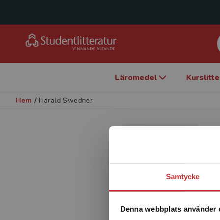
Läromedel
Kurslitt
Hem
/
Harald Swedner
Samtycke
Denna webbplats använder 