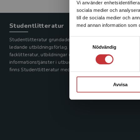
Vi använder enhetsidentifierar
sociala medier och analysera 
till de sociala medier och a
Studentlitteratur
med annan information som du 
Studentlitteratur grundades 1963 och är idag Sveriges
Samtyckesval
ledande utbildningsförlag. Med läromedel, kurslitteratur,
Nödvändig
facklitteratur, utbildningar och digitala
informationstjänster i utbudet,
finns Studentlitteratur med längs hela kunskapsresan.
Avvisa