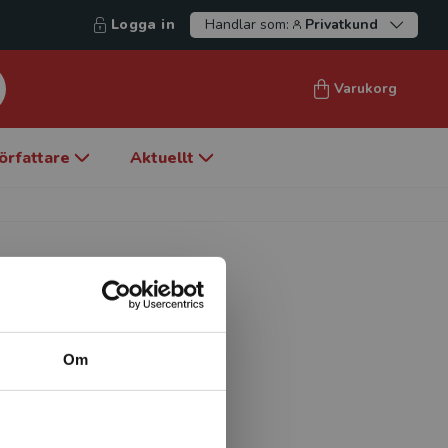
Logga in
Handlar som:
Privatkund
Varukorg
örfattare
Aktuellt
Om