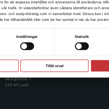
e för att anpassa innehållet och annonserna till användarna, tillh
Det verkar som att du besöker studentlitteratur.se via en
vår trafik. Vi vidarebefordrar även sådana identifierare och anna
enhet utanför Sverige. Vi erbjuder inte leveranser utanför
nnons- och analysföretag som vi samarbetar med. Dessa kan i sin
Sverige. För att kunna slutföra ett köp måste
Kontakta oss
Kundservice
har tillhandahållit eller som de har samlat in när du har använt 
leveransadressen vara i Sverige.
Läs mer
Kontakta oss
Kontakta kundservice
Kontakta kundservice
Inställningar
Statistik
046-31 20 00
046-31 21 00
Postadress:
Frågor och svar
Box 141
Stäng
Köpvillkor
221 00 Lund
Tillåt urval
Systemkrav
Besöksadress:
Åkergränden 1