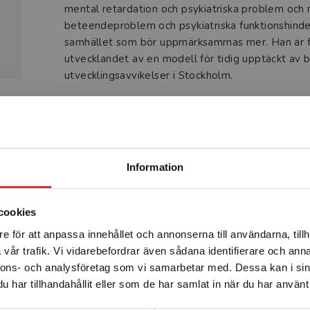
mental retardation och psykiatriska problem och
beteendeproblem och psykiatriska funktionshinde
samhället som bör uppmärksammas mer. Han är fö
utvecklandet av en modell för tidig upptäckt av 
utvecklingsavvikelser i Stockholm.
Begränsad fraktregion
Information
Produkter
cookies
e för att anpassa innehållet och annonserna till användarna, tillh
Det verkar som att du besöker studentlitteratur.se via en
vår trafik. Vi vidarebefordrar även sådana identifierare och anna
enhet utanför Sverige. Vi erbjuder inte leveranser utanför
nnons- och analysföretag som vi samarbetar med. Dessa kan i sin
Sverige. För att kunna slutföra ett köp måste
har tillhandahållit eller som de har samlat in när du har använt 
leveransadressen vara i Sverige.
Läs mer