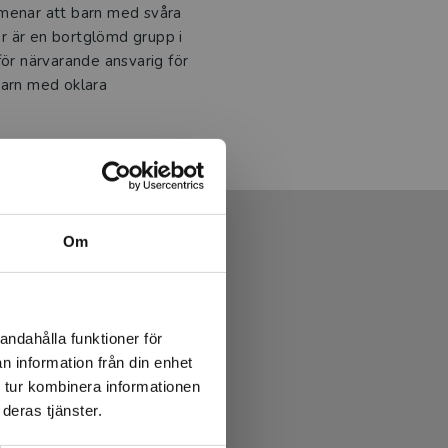
 menar att barn med svåra
r är en bortglömd grupp i
r närvarande ansvarig för
barn med oklara
Om
andahålla funktioner för
n information från din enhet
 tur kombinera informationen
deras tjänster.