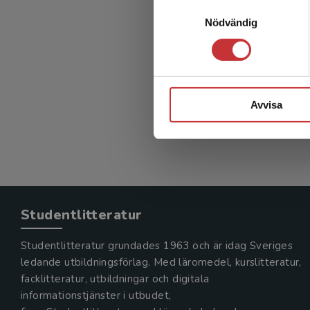
Samtyckesval
Nödvändig
Psykiat
Herlofson,
1 134 kr
Avvisa
Exkl. moms
Studentlitteratur
Studentlitteratur grundades 1963 och är idag Sveriges
ledande utbildningsförlag. Med läromedel, kurslitteratur,
facklitteratur, utbildningar och digitala
informationstjänster i utbudet,