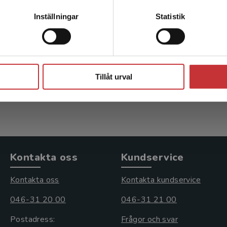
Kontakta kundservice
Inställningar
Statistik
ri
Psykiatri
 Jörgen m.fl. (red.)
Herlofson, Jörgen m.fl. (red.
Stäng
inkl. moms
722 kr
inkl. moms
Tillåt urval
: 1 070 kr
Exkl. moms: 681 kr
Kontakta oss
Kundservice
Kontakta oss
Kontakta kundservice
046-31 20 00
046-31 21 00
Postadress:
Frågor och svar