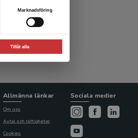
Marknadsföring
)
Tillåt alla
Allmänna länkar
Sociala medier
Om oss
Avtal och rättigheter
Cookies