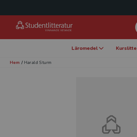
Läromedel
Kurslitt
Hem
/
Harald Sturm