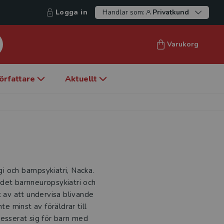
Logga in
Handlar som:
Privatkund
Varukorg
örfattare
Aktuellt
gi och barnpsykiatri, Nacka.
det barnneuropsykiatri och
t av att undervisa blivande
te minst av föräldrar till
resserat sig för barn med