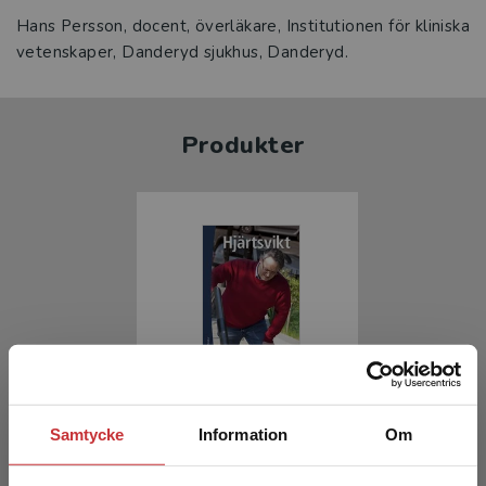
Hans Persson, docent, överläkare, Institutionen för kliniska
vetenskaper, Danderyd sjukhus, Danderyd.
Produkter
Hjärtsvikt
Samtycke
Information
Om
Wikström, Gerhard (red.)