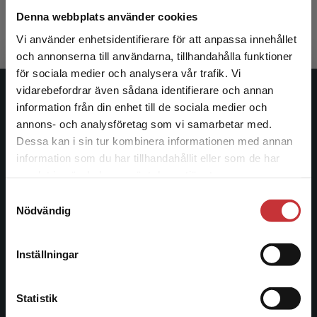
482 kr
inkl. moms
Denna webbplats använder cookies
Exkl. moms: 455 kr
Vi använder enhetsidentifierare för att anpassa innehållet
och annonserna till användarna, tillhandahålla funktioner
för sociala medier och analysera vår trafik. Vi
Begränsad fraktregion
vidarebefordrar även sådana identifierare och annan
Studentlitteratur
information från din enhet till de sociala medier och
annons- och analysföretag som vi samarbetar med.
Studentlitteratur grundades 1963 och är idag Sveriges
Dessa kan i sin tur kombinera informationen med annan
ledande utbildningsförlag. Med läromedel, kurslitteratur,
information som du har tillhandahållit eller som de har
Det verkar som att du besöker
facklitteratur, utbildningar och digitala
samlat in när du har använt deras tjänster.
studentlitteratur.se via en enhet utanför Sverige.
informationstjänster i utbudet, finns Studentlitteratur med
Samtyckesval
Vi erbjuder inte leveranser utanför Sverige. För
längs hela kunskapsresan.
Nödvändig
att kunna slutföra ett köp måste
leveransadressen vara i Sverige.
Läs mer
Kontakta oss
Inställningar
Kontakta kundservice
Kontakta oss
Statistik
046-31 20 00