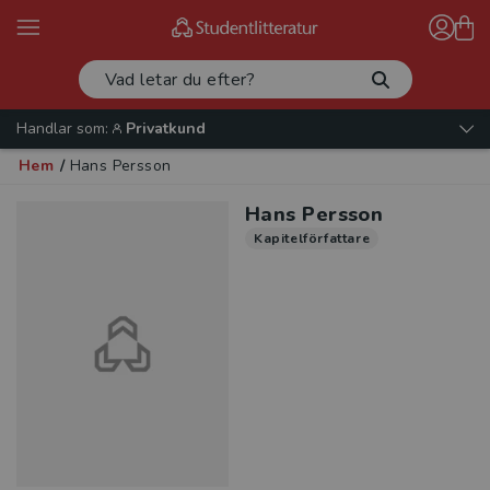
Handlar som:
Privatkund
Hem
/
Hans Persson
Hans Persson
Kapitelförfattare