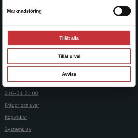
Postadress:
Marknadsföring
Stäng
Box 141
221 00 Lund
Besöksadress:
Tillåt alla
Åkergränden 1
Tillåt urval
Kundservice
Avvisa
Kontakta kundservice
046-31 21 00
Frågor och svar
Köpvillkor
Systemkrav