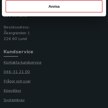
Postadress:
Avvisa
Box 141
221 00 Lund
Besöksadress:
Åkergränden 1
Kundservice
Kontakta kundservice
046-31 21 00
Frågor och svar
Köpvillkor
Systemkrav