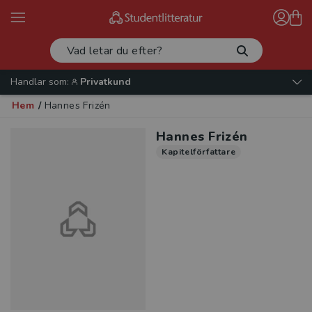
Handlar som:
Privatkund
Hem
/
Hannes Frizén
Hannes Frizén
Kapitelförfattare