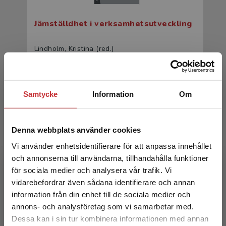
Jämställdhet i verksamhetsutveckling
Lindholm, Kristina (red.)
343 kr
inkl. moms
Exkl. moms: 324 kr
Samtycke
Information
Om
Denna webbplats använder cookies
Vi använder enhetsidentifierare för att anpassa innehållet
och annonserna till användarna, tillhandahålla funktioner
för sociala medier och analysera vår trafik. Vi
Begränsad fraktregion
vidarebefordrar även sådana identifierare och annan
Jämställdhet i verksamhetsutveckling
information från din enhet till de sociala medier och
annons- och analysföretag som vi samarbetar med.
Lindholm, Kristina (red.)
Dessa kan i sin tur kombinera informationen med annan