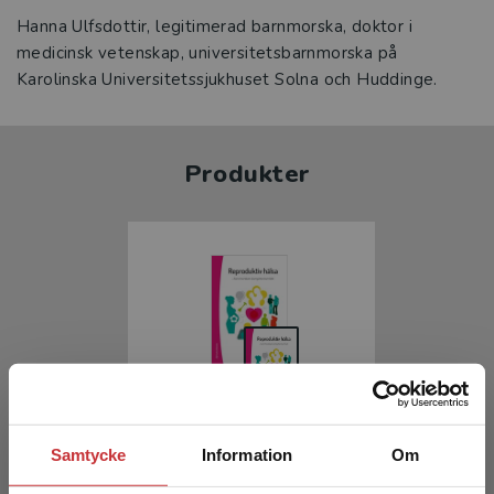
Hanna Ulfsdottir, legitimerad barnmorska, doktor i
medicinsk vetenskap, universitetsbarnmorska på
Karolinska Universitetssjukhuset Solna och Huddinge.
Produkter
Reproduktiv hälsa
Samtycke
Information
Om