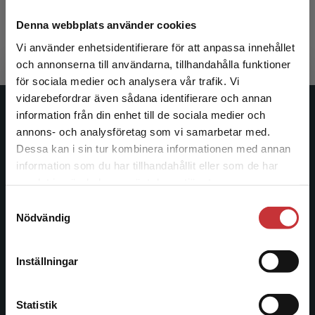
Lindgren, Helena m.fl. (red.)
917 kr
inkl. moms
Denna webbplats använder cookies
Exkl. moms: 865 kr
Vi använder enhetsidentifierare för att anpassa innehållet
och annonserna till användarna, tillhandahålla funktioner
för sociala medier och analysera vår trafik. Vi
Begränsad fraktregion
vidarebefordrar även sådana identifierare och annan
information från din enhet till de sociala medier och
Studentlitteratur
annons- och analysföretag som vi samarbetar med.
Dessa kan i sin tur kombinera informationen med annan
Studentlitteratur grundades 1963 och är idag Sveriges
information som du har tillhandahållit eller som de har
ledande utbildningsförlag. Med läromedel, kurslitteratur,
Det verkar som att du besöker
samlat in när du har använt deras tjänster.
facklitteratur, utbildningar och digitala
studentlitteratur.se via en enhet utanför Sverige.
informationstjänster i utbudet, finns Studentlitteratur med
Samtyckesval
Vi erbjuder inte leveranser utanför Sverige. För
Nödvändig
längs hela kunskapsresan.
att kunna slutföra ett köp måste
leveransadressen vara i Sverige.
Läs mer
Kontakta oss
Inställningar
Kontakta kundservice
Kontakta oss
Statistik