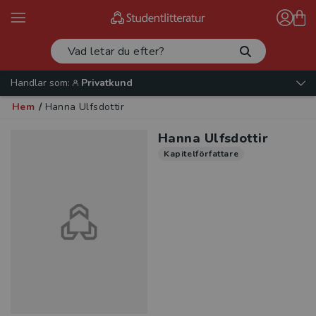
Handlar som:
Privatkund
Hem
/
Hanna Ulfsdottir
Hanna Ulfsdottir
Kapitelförfattare