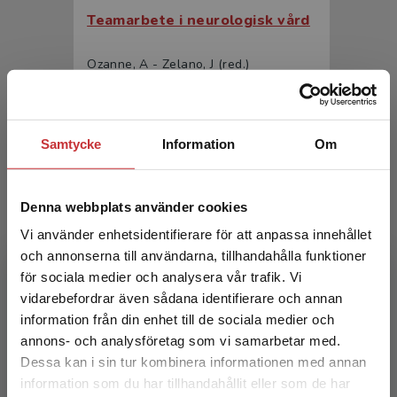
Teamarbete i neurologisk vård
Ozanne, A - Zelano, J (red.)
348 kr
inkl. moms
Exkl. moms: 328 kr
Samtycke
Information
Om
Denna webbplats använder cookies
Vi använder enhetsidentifierare för att anpassa innehållet
och annonserna till användarna, tillhandahålla funktioner
för sociala medier och analysera vår trafik. Vi
Begränsad fraktregion
vidarebefordrar även sådana identifierare och annan
Teamarbete i neurologisk vård
information från din enhet till de sociala medier och
annons- och analysföretag som vi samarbetar med.
Ozanne, A - Zelano, J (red.)
Dessa kan i sin tur kombinera informationen med annan
554 kr
inkl. moms
information som du har tillhandahållit eller som de har
Det verkar som att du besöker
Exkl. moms: 523 kr