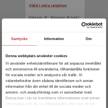
Våld i nära relation
Eriksson, M - Börjeson, M (red.)
374 kr
inkl. moms
Exkl. moms: 353 kr
Samtycke
Information
Om
Denna webbplats använder cookies
Vi använder enhetsidentifierare för att anpassa innehållet
och annonserna till användarna, tillhandahålla funktioner
för sociala medier och analysera vår trafik. Vi
Begränsad fraktregion
vidarebefordrar även sådana identifierare och annan
Våld i nära relation
information från din enhet till de sociala medier och
annons- och analysföretag som vi samarbetar med.
Eriksson, M - Börjeson, M (red.)
Dessa kan i sin tur kombinera informationen med annan
231 kr
inkl. moms
information som du har tillhandahållit eller som de har
Det verkar som att du besöker
Exkl. moms: 218 kr