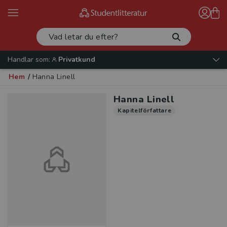
Handlar som:
Privatkund
Hem
/
Hanna Linell
Hanna Linell
Kapitelförfattare