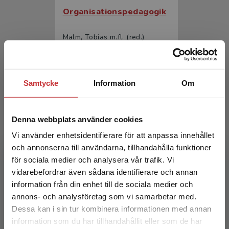
Organisationspedagogik
Malm, Tobias m.fl. (red.)
335 kr
inkl. moms
Exkl. moms: 316 kr
Samtycke
Information
Om
Denna webbplats använder cookies
Vi använder enhetsidentifierare för att anpassa innehållet
och annonserna till användarna, tillhandahålla funktioner
för sociala medier och analysera vår trafik. Vi
Begränsad fraktregion
vidarebefordrar även sådana identifierare och annan
Organisationspedagogik
information från din enhet till de sociala medier och
annons- och analysföretag som vi samarbetar med.
Malm, Tobias m.fl. (red.)
Dessa kan i sin tur kombinera informationen med annan
208 kr
inkl. moms
information som du har tillhandahållit eller som de har
Det verkar som att du besöker
Exkl. moms: 196 kr