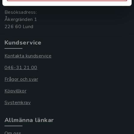
Besöksadress:
Åkergränden 1
Kundservice
Kontakta kundservice
046-31 21 00
Frågor och svar
Köpvillkor
Systemkrav
Allmänna länkar
Om oss