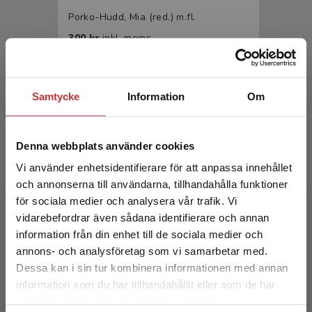
Porko-Hudd, Mia (red.) m.fl.
300 kr
inkl. moms
Exkl. moms: 283 kr
Samtycke
Information
Om
Denna webbplats använder cookies
Vi använder enhetsidentifierare för att anpassa innehållet
och annonserna till användarna, tillhandahålla funktioner
för sociala medier och analysera vår trafik. Vi
Slöjd i utbildning och samhälle
Begränsad fraktregion
vidarebefordrar även sådana identifierare och annan
information från din enhet till de sociala medier och
Porko-Hudd, Mia (red.) m.fl.
annons- och analysföretag som vi samarbetar med.
186 kr
inkl. moms
Dessa kan i sin tur kombinera informationen med annan
Exkl. moms: 175 kr
information som du har tillhandahållit eller som de har
Det verkar som att du besöker
samlat in när du har använt deras tjänster.
studentlitteratur.se via en enhet utanför Sverige.