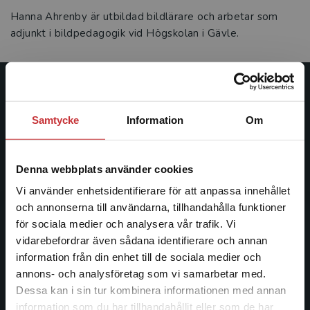
Hanna Ahrenby är utbildad bildlärare och arbetar som
adjunkt i bildpedagogik vid Högskolan i Gävle.
Studentlitteratur
Samtycke
Information
Om
Studentlitteratur grundades 1963 och är idag Sveriges
ledande utbildningsförlag. Med läromedel, kurslitteratur,
facklitteratur, utbildningar och digitala
Denna webbplats använder cookies
informationstjänster i utbudet, finns Studentlitteratur med
Vi använder enhetsidentifierare för att anpassa innehållet
längs hela kunskapsresan.
och annonserna till användarna, tillhandahålla funktioner
för sociala medier och analysera vår trafik. Vi
Kontakta oss
Begränsad fraktregion
vidarebefordrar även sådana identifierare och annan
information från din enhet till de sociala medier och
Kontakta oss
annons- och analysföretag som vi samarbetar med.
Dessa kan i sin tur kombinera informationen med annan
046-31 20 00
information som du har tillhandahållit eller som de har