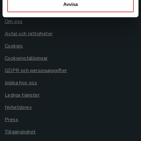
Avvisa
Allmänna länkar
Om oss
Avtal och rättigheter
Cookies
Cookieinställningar
GDPR och personuppgifter
Jobba hos oss
Lediga tjänster
Nyhetsbrev
Press
Tillgänglighet