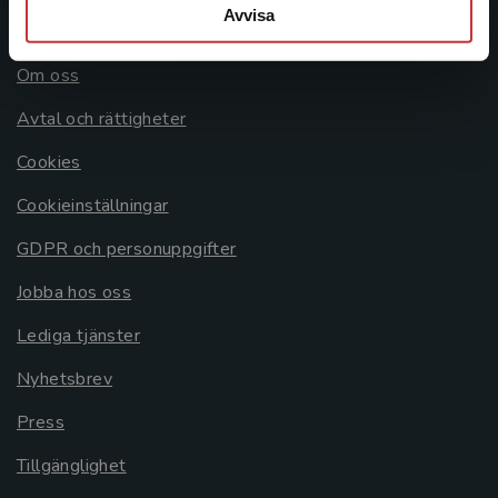
Avvisa
Allmänna länkar
Om oss
Avtal och rättigheter
Cookies
Cookieinställningar
GDPR och personuppgifter
Jobba hos oss
Lediga tjänster
Nyhetsbrev
Press
Tillgänglighet