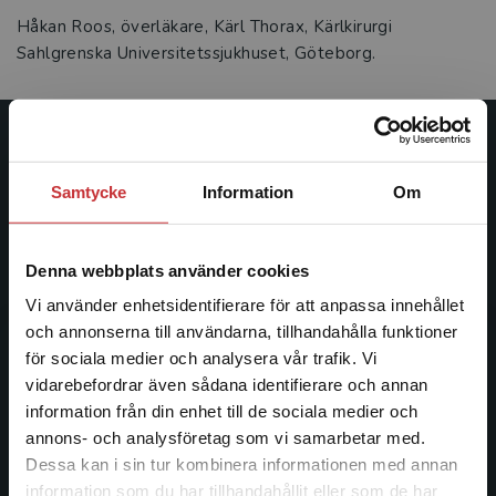
Håkan Roos, överläkare, Kärl Thorax, Kärlkirurgi
Sahlgrenska Universitetssjukhuset, Göteborg.
Studentlitteratur
Samtycke
Information
Om
Studentlitteratur grundades 1963 och är idag Sveriges
ledande utbildningsförlag. Med läromedel, kurslitteratur,
facklitteratur, utbildningar och digitala
Denna webbplats använder cookies
informationstjänster i utbudet, finns Studentlitteratur med
Vi använder enhetsidentifierare för att anpassa innehållet
längs hela kunskapsresan.
och annonserna till användarna, tillhandahålla funktioner
för sociala medier och analysera vår trafik. Vi
Kontakta oss
Begränsad fraktregion
vidarebefordrar även sådana identifierare och annan
information från din enhet till de sociala medier och
Kontakta oss
annons- och analysföretag som vi samarbetar med.
Dessa kan i sin tur kombinera informationen med annan
046-31 20 00
information som du har tillhandahållit eller som de har