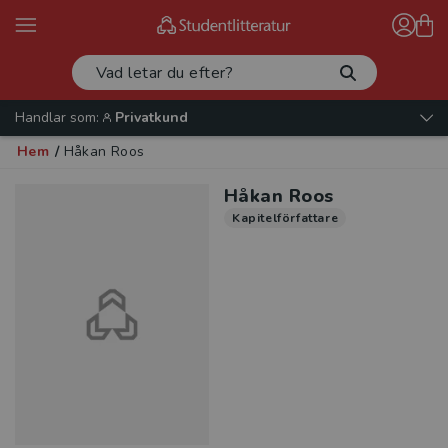
Handlar som:
Privatkund
Hem
/
Håkan Roos
Håkan Roos
Kapitelförfattare