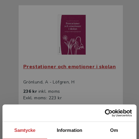
Prestationer och emotioner i skolan
Grönlund, A - Löfgren, H
236 kr
inkl. moms
Exkl. moms: 223 kr
Samtycke
Information
Om