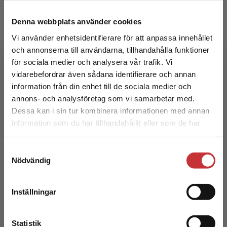
Denna webbplats använder cookies
Vi använder enhetsidentifierare för att anpassa innehållet
Prestationer och emotioner i skolan
och annonserna till användarna, tillhandahålla funktioner
för sociala medier och analysera vår trafik. Vi
Grönlund, A - Löfgren, H
Begränsad fraktregion
vidarebefordrar även sådana identifierare och annan
146 kr
inkl. moms
information från din enhet till de sociala medier och
Exkl. moms: 138 kr
annons- och analysföretag som vi samarbetar med.
Dessa kan i sin tur kombinera informationen med annan
information som du har tillhandahållit eller som de har
Det verkar som att du besöker
samlat in när du har använt deras tjänster.
studentlitteratur.se via en enhet utanför Sverige.
Samtyckesval
Vi erbjuder inte leveranser utanför Sverige. För
Nödvändig
att kunna slutföra ett köp måste
leveransadressen vara i Sverige.
Läs mer
Inställningar
Kontakta kundservice
Bedömning i och av skolan
Statistik