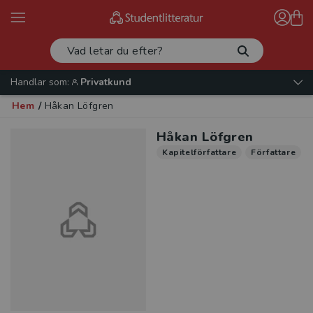
Handlar som:
Privatkund
Hem
/
Håkan Löfgren
Håkan Löfgren
Kapitelförfattare
Författare