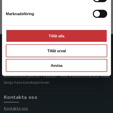
Lundahl, C - Folke-Fichtelius, M (red.)
396 kr
inkl. moms
Marknadsföring
Stäng
Exkl. moms: 374 kr
Tillåt alla
Studentlitteratur
Tillåt urval
Studentlitteratur grundades 1963 och är idag Sveriges
ledande utbildningsförlag. Med läromedel, kurslitteratur,
Avvisa
facklitteratur, utbildningar och digitala
informationstjänster i utbudet, finns Studentlitteratur med
längs hela kunskapsresan.
Kontakta oss
Kontakta oss