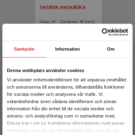
Juridisk metodlära
Nääv, M - Zamboni, M (red.)
445 kr
inkl. moms
Exkl. moms: 420 kr
Samtycke
Information
Om
Denna webbplats använder cookies
Vi använder enhetsidentifierare för att anpassa innehållet
och annonserna till användarna, tillhandahålla funktioner
för sociala medier och analysera vår trafik. Vi
Begränsad fraktregion
vidarebefordrar även sådana identifierare och annan
Juridisk metodlära
information från din enhet till de sociala medier och
annons- och analysföretag som vi samarbetar med.
Nääv, M - Zamboni, M (red.)
Dessa kan i sin tur kombinera informationen med annan
279 kr
inkl. moms
information som du har tillhandahållit eller som de har
Det verkar som att du besöker
Exkl. moms: 263 kr