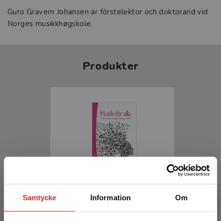
Guro Gravem Johansen är förstelektor och doktorand vid
Norges musikkhøgskole.
Produkter
Musik för alla
Samtycke
Information
Om
Varköy, Ö R - Söderman, J (red.)