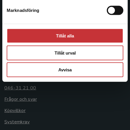
Postadress:
Marknadsföring
Stäng
Box 141
221 00 Lund
Besöksadress:
Tillåt alla
Åkergränden 1
Tillåt urval
Kundservice
Avvisa
Kontakta kundservice
046-31 21 00
Frågor och svar
Köpvillkor
Systemkrav