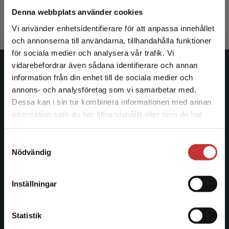
287 kr
inkl. moms
Denna webbplats använder cookies
Exkl. moms: 271 kr
Vi använder enhetsidentifierare för att anpassa innehållet
och annonserna till användarna, tillhandahålla funktioner
för sociala medier och analysera vår trafik. Vi
Begränsad fraktregion
vidarebefordrar även sådana identifierare och annan
Studentlitteratur
information från din enhet till de sociala medier och
annons- och analysföretag som vi samarbetar med.
Studentlitteratur grundades 1963 och är idag Sveriges
Dessa kan i sin tur kombinera informationen med annan
ledande utbildningsförlag. Med läromedel, kurslitteratur,
information som du har tillhandahållit eller som de har
Det verkar som att du besöker
facklitteratur, utbildningar och digitala
samlat in när du har använt deras tjänster.
studentlitteratur.se via en enhet utanför Sverige.
informationstjänster i utbudet, finns Studentlitteratur med
Samtyckesval
Vi erbjuder inte leveranser utanför Sverige. För
längs hela kunskapsresan.
Nödvändig
att kunna slutföra ett köp måste
leveransadressen vara i Sverige.
Läs mer
Kontakta oss
Inställningar
Kontakta kundservice
Kontakta oss
Statistik
046-31 20 00