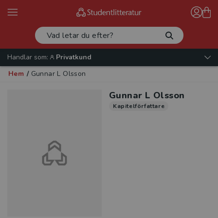
Handlar som:
Privatkund
Hem
/
Gunnar L Olsson
Gunnar L Olsson
Kapitelförfattare