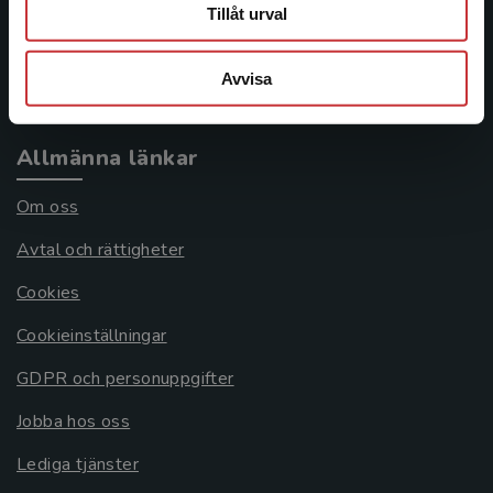
Frågor och svar
Tillåt urval
Köpvillkor
Avvisa
Systemkrav
Allmänna länkar
Om oss
Avtal och rättigheter
Cookies
Cookieinställningar
GDPR och personuppgifter
Jobba hos oss
Lediga tjänster