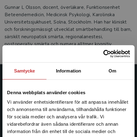
Gunnar L Olsson, docent, överläkare, Funktionsenhet
Beteendemedicin, Medicinsk Psykologi, Karolinska
Universitetssjukhuset, Solna, Stockholm. Han har kliniskt
och forskningsmässigt utvecklat smärtbehandling till barn,
särskilt neuropatisk smärta, regionalanestesi,
postoperativ smärta och numera alltmer kognitiv
beteendeterapi för behandling av långvarig smärta.
Samtycke
Information
Om
Studentlitteratur
Denna webbplats använder cookies
Studentlitteratur grundades 1963 och är idag Sveriges
ledande utbildningsförlag. Med läromedel, kurslitteratur,
Vi använder enhetsidentifierare för att anpassa innehållet
facklitteratur, utbildningar och digitala
och annonserna till användarna, tillhandahålla funktioner
informationstjänster i utbudet, finns Studentlitteratur med
för sociala medier och analysera vår trafik. Vi
Begränsad fraktregion
längs hela kunskapsresan.
vidarebefordrar även sådana identifierare och annan
information från din enhet till de sociala medier och