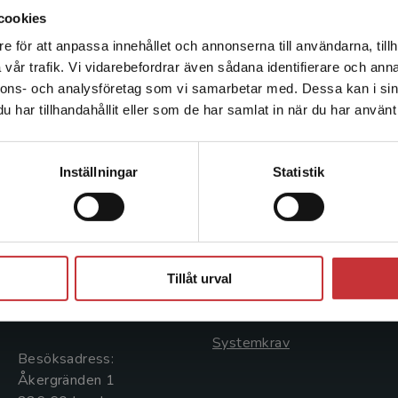
cookies
e för att anpassa innehållet och annonserna till användarna, tillh
Det verkar som att du besöker studentlitteratur.se via en
vår trafik. Vi vidarebefordrar även sådana identifierare och anna
enhet utanför Sverige. Vi erbjuder inte leveranser utanför
nnons- och analysföretag som vi samarbetar med. Dessa kan i sin
Sverige. För att kunna slutföra ett köp måste
har tillhandahållit eller som de har samlat in när du har använt 
leveransadressen vara i Sverige.
Läs mer
Kontakta kundservice
Kontakta oss
Kundservice
Inställningar
Statistik
Kontakta oss
Kontakta kundservice
046-31 20 00
046-31 21 00
Stäng
Postadress:
Frågor och svar
Tillåt urval
Box 141
Köpvillkor
221 00 Lund
Systemkrav
Besöksadress:
Åkergränden 1