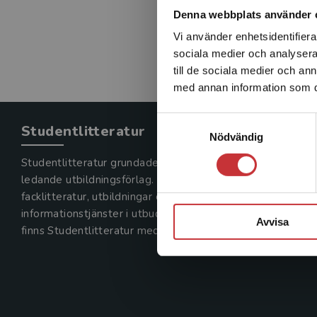
Denna webbplats använder 
Vi använder enhetsidentifierar
sociala medier och analysera 
till de sociala medier och a
med annan information som du 
Samtyckesval
Studentlitteratur
Nödvändig
Studentlitteratur grundades 1963 och är idag Sveriges
ledande utbildningsförlag. Med läromedel, kurslitteratur,
facklitteratur, utbildningar och digitala
informationstjänster i utbudet,
Avvisa
finns Studentlitteratur med längs hela kunskapsresan.