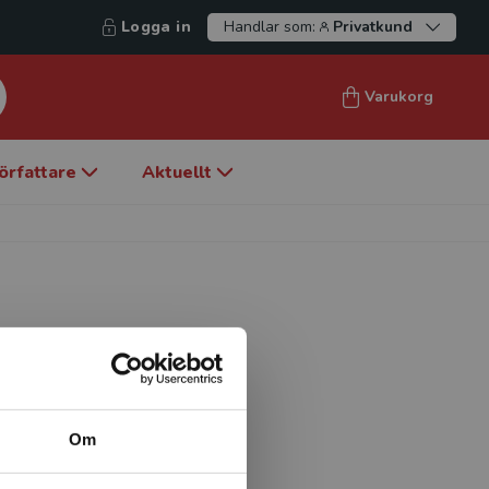
Logga in
Handlar som:
Privatkund
Varukorg
örfattare
Aktuellt
logi vid Institutionen för
r sedan många år tillbaka om
ing. Hon har bland annat
Om
edsättning/blindhet