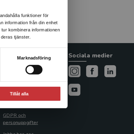
andahålla funktioner för
n information från din enhet
 tur kombinera informationen
deras tjänster.
Allmänna länkar
Sociala medier
Marknadsföring
Om oss
Avtal och rättigheter
Cookies
Tillåt alla
Cookieinställningar
GDPR och
personuppgifter