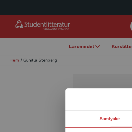
Läromedel
Kurslitt
Hem
/
Gunilla Stenberg
Samtycke