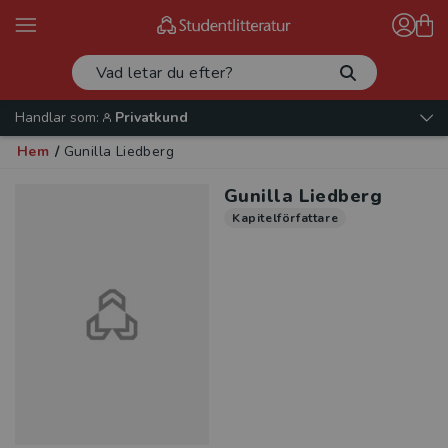
Handlar som:
Privatkund
Hem
/
Gunilla Liedberg
Gunilla Liedberg
Kapitelförfattare