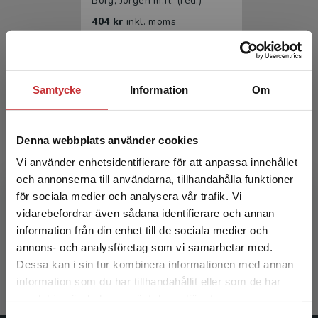
Borg, Jörgen m.fl. (red.)
404 kr
inkl. moms
Exkl. moms: 381 kr
Samtycke
Information
Om
Denna webbplats använder cookies
Vi använder enhetsidentifierare för att anpassa innehållet
och annonserna till användarna, tillhandahålla funktioner
Rehabiliteringsmedicin
för sociala medier och analysera vår trafik. Vi
Begränsad fraktregion
vidarebefordrar även sådana identifierare och annan
Borg, Jörgen m.fl. (red.)
information från din enhet till de sociala medier och
annons- och analysföretag som vi samarbetar med.
633 kr
inkl. moms
Dessa kan i sin tur kombinera informationen med annan
Exkl. moms: 597 kr
information som du har tillhandahållit eller som de har
Det verkar som att du besöker
samlat in när du har använt deras tjänster.
studentlitteratur.se via en enhet utanför Sverige.