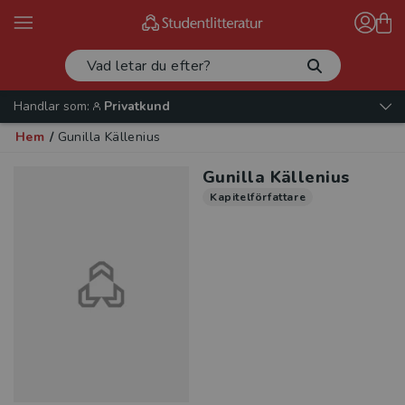
Handlar som:
Privatkund
Hem
/
Gunilla Källenius
Gunilla Källenius
Kapitelförfattare