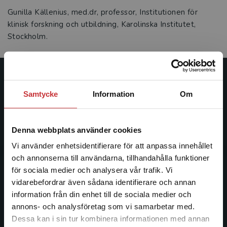
Gunilla Källenius, med.dr, professor, Institutionen för
klinisk forskning och utbildning, Karolinska Institutet,
Stockholm.
Studentlitteratur
Samtycke
Information
Om
Studentlitteratur grundades 1963 och är idag Sveriges
ledande utbildningsförlag. Med läromedel, kurslitteratur,
Denna webbplats använder cookies
facklitteratur, utbildningar och digitala
informationstjänster i utbudet, finns Studentlitteratur med
Vi använder enhetsidentifierare för att anpassa innehållet
längs hela kunskapsresan.
och annonserna till användarna, tillhandahålla funktioner
för sociala medier och analysera vår trafik. Vi
Begränsad fraktregion
vidarebefordrar även sådana identifierare och annan
Kontakta oss
information från din enhet till de sociala medier och
Kontakta oss
annons- och analysföretag som vi samarbetar med.
Dessa kan i sin tur kombinera informationen med annan