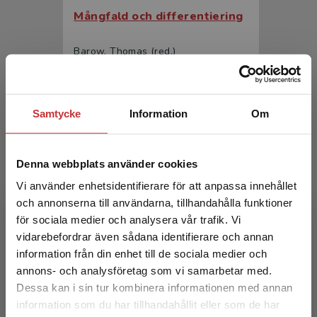
Mångfald och differentiering
Barow, Thomas (red.)
357 kr
inkl. moms
Exkl. moms: 337 kr
Samtycke
Information
Om
Denna webbplats använder cookies
Vi använder enhetsidentifierare för att anpassa innehållet
och annonserna till användarna, tillhandahålla funktioner
för sociala medier och analysera vår trafik. Vi
Begränsad fraktregion
vidarebefordrar även sådana identifierare och annan
Mångfald och differentiering
information från din enhet till de sociala medier och
annons- och analysföretag som vi samarbetar med.
Barow, Thomas (red.)
Dessa kan i sin tur kombinera informationen med annan
222 kr
inkl. moms
information som du har tillhandahållit eller som de har
Det verkar som att du besöker
Exkl. moms: 209 kr