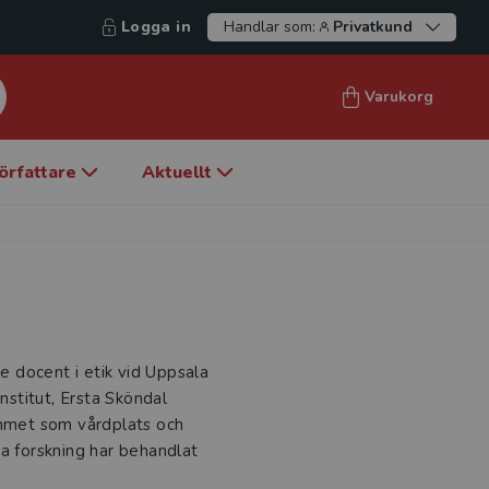
Logga in
Handlar som:
Privatkund
Varukorg
örfattare
Aktuellt
re docent i etik vid Uppsala
institut, Ersta Sköndal
emmet som vårdplats och
ga forskning har behandlat