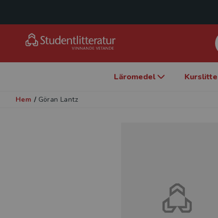
Läromedel
Kurslitt
Hem
/
Göran Lantz