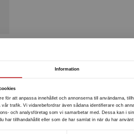
Produkter
Begränsad fraktregion
Information
mande
cookies
e för att anpassa innehållet och annonserna till användarna, tillh
Det verkar som att du besöker studentlitteratur.se via en
vår trafik. Vi vidarebefordrar även sådana identifierare och anna
enhet utanför Sverige. Vi erbjuder inte leveranser utanför
nnons- och analysföretag som vi samarbetar med. Dessa kan i sin
Sverige. För att kunna slutföra ett köp måste
har tillhandahållit eller som de har samlat in när du har använt 
leveransadressen vara i Sverige.
Läs mer