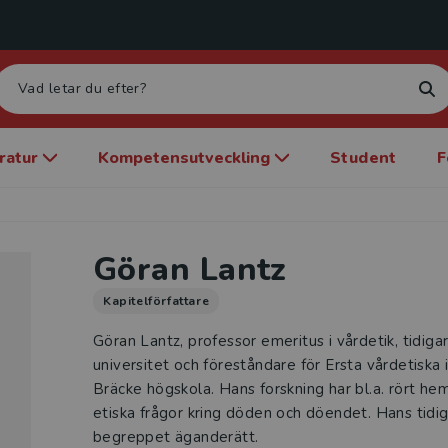
eratur
Kompetensutveckling
Student
F
Göran Lantz
Kapitelförfattare
Göran Lantz, professor emeritus i vårdetik, tidiga
universitet och föreståndare för Ersta vårdetiska 
Bräcke högskola. Hans forskning har bl.a. rört h
etiska frågor kring döden och döendet. Hans tidi
begreppet äganderätt.