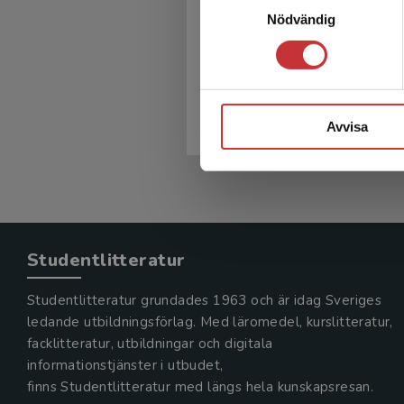
Palliativ vård
Nödvändig
Melin-Johansson, Christina m.fl. 
434 kr
inkl. moms
Exkl. moms: 409 kr
Avvisa
Studentlitteratur
Studentlitteratur grundades 1963 och är idag Sveriges
ledande utbildningsförlag. Med läromedel, kurslitteratur,
facklitteratur, utbildningar och digitala
informationstjänster i utbudet,
finns Studentlitteratur med längs hela kunskapsresan.