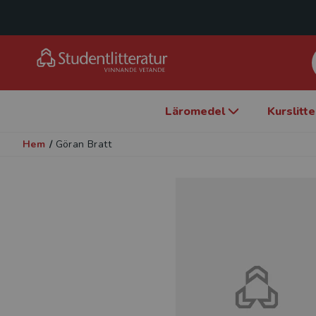
Läromedel
Kurslitt
Hem
/
Göran Bratt