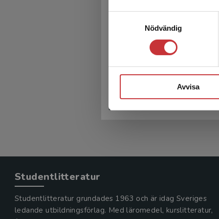
Samtyckesval
Nödvändig
HIV - Medicinska oc
psykosociala aspekt
Kanon, E - Lindberg, L (red.)
Avvisa
350 kr
inkl. moms
Exkl. moms: 330 kr
Studentlitteratur
Studentlitteratur grundades 1963 och är idag Sveriges
ledande utbildningsförlag. Med läromedel, kurslitteratur,