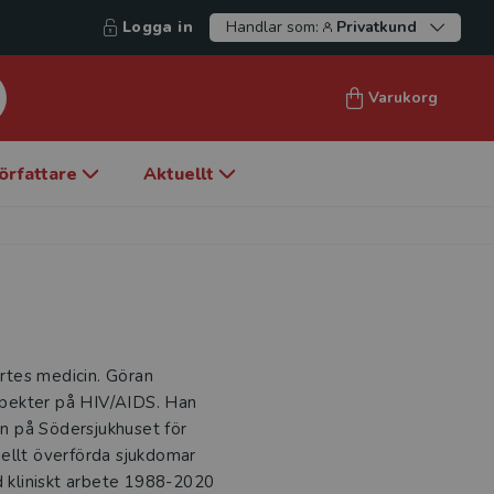
Logga in
Handlar som:
Privatkund
Varukorg
örfattare
Aktuellt
ärtes medicin. Göran
spekter på HIV/AIDS. Han
n på Södersjukhuset för
llt överförda sjukdomar
d kliniskt arbete 1988-2020