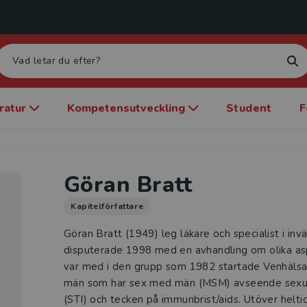
eratur
Kompetensutveckling
Student
F
Göran Bratt
Kapitelförfattare
Göran Bratt (1949) leg läkare och specialist i inv
disputerade 1998 med en avhandling om olika a
var med i den grupp som 1982 startade Venhälsa
män som har sex med män (MSM) avseende sexue
(STI) och tecken på immunbrist/aids. Utöver helti