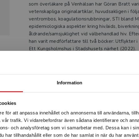
som överläkare på Venhälsan har Göran Bratt vari
vetenskapliga originalartiklar, huvudsakligen i fö
ventrombos, koagulationsrubbningar, STI bland MS
epidemiologiska aspekter kring hiv/aids, biverkni
åldrande/samsjuklighet vid välbehandlad hiv. Eft
han varit medförfattare till två böcker: Utflykter
Ett Kungsholmshus i Stadshusets närhet (2022).
Begränsad fraktregion
Information
Produkter
cookies
e för att anpassa innehållet och annonserna till användarna, tillh
Det verkar som att du besöker studentlitteratur.se via en
vår trafik. Vi vidarebefordrar även sådana identifierare och anna
enhet utanför Sverige. Vi erbjuder inte leveranser utanför
nnons- och analysföretag som vi samarbetar med. Dessa kan i sin
Sverige. För att kunna slutföra ett köp måste
har tillhandahållit eller som de har samlat in när du har använt 
leveransadressen vara i Sverige.
Läs mer