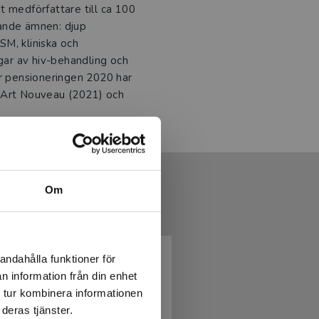
t medförfattare till ca 100
ljande ämnen: djup
M, kliniska och
ngar av hiv-behandling och
er pensioneringen 2020 har
 i Art Nouveau (2021) och
Om
andahålla funktioner för
n information från din enhet
 tur kombinera informationen
deras tjänster.