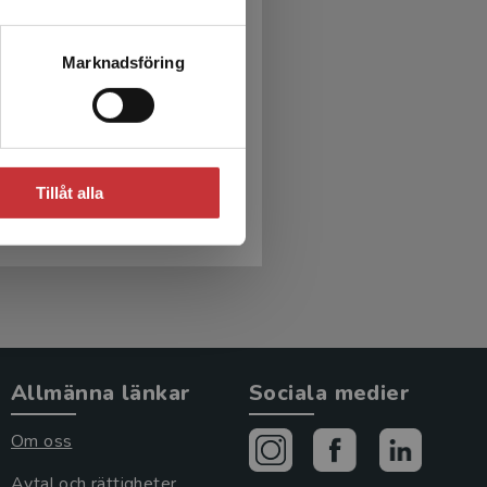
Marknadsföring
orsmans Dermatologi
Venereologi
en, Carl-Fredrik m.fl. (red.)
Tillåt alla
r
inkl. moms
moms: 554 kr
Allmänna länkar
Sociala medier
Om oss
Avtal och rättigheter