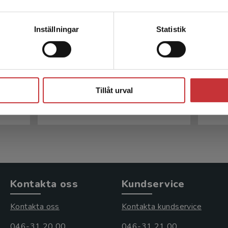
Kontakta kundservice
Inställningar
Statistik
h
HIV - Medicinska och
R
er
psykosociala aspekter
Stäng
Kanon, E - Lindberg, L (red.)
Wahlgr
Tillåt urval
209 kr
inkl. moms
587 k
Exkl. moms: 197 kr
Exkl. 
Kontakta oss
Kundservice
Kontakta oss
Kontakta kundservice
046-31 20 00
046-31 21 00