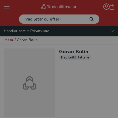
Handlar som:
Privatkund
Hem
/
Göran Bolin
Göran Bolin
Kapitelförfattare