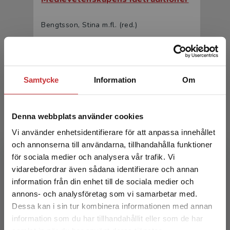
Bengtsson, Stina m.fl. (red.)
420 kr
inkl. moms
Exkl. moms: 396 kr
Samtycke
Information
Om
Denna webbplats använder cookies
Vi använder enhetsidentifierare för att anpassa innehållet
och annonserna till användarna, tillhandahålla funktioner
för sociala medier och analysera vår trafik. Vi
Begränsad fraktregion
vidarebefordrar även sådana identifierare och annan
Medievetenskapens idétraditioner
information från din enhet till de sociala medier och
annons- och analysföretag som vi samarbetar med.
Bengtsson, Stina m.fl. (red.)
Dessa kan i sin tur kombinera informationen med annan
399 kr
inkl. moms
information som du har tillhandahållit eller som de har
Exkl. moms: 376 kr
Det verkar som att du besöker