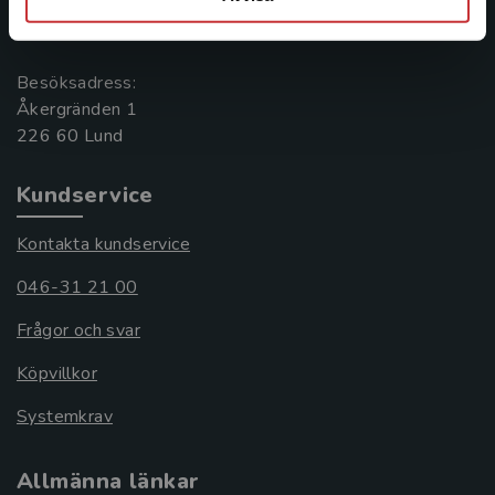
Box 141
221 00 Lund
Besöksadress:
Åkergränden 1
Kundservice
Kontakta kundservice
046-31 21 00
Frågor och svar
Köpvillkor
Systemkrav
Allmänna länkar