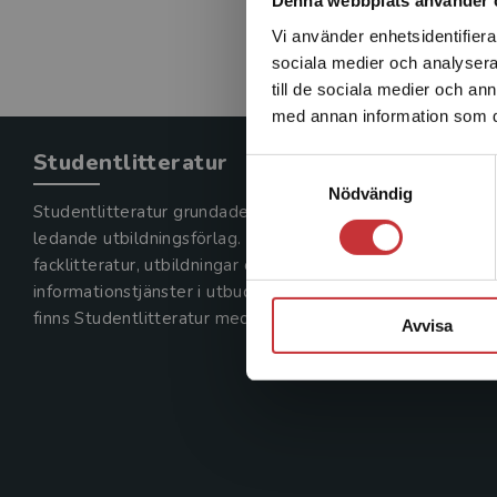
Denna webbplats använder 
Vi använder enhetsidentifierar
sociala medier och analysera 
till de sociala medier och a
med annan information som du 
Studentlitteratur
Samtyckesval
Nödvändig
Studentlitteratur grundades 1963 och är idag Sveriges
ledande utbildningsförlag. Med läromedel, kurslitteratur,
facklitteratur, utbildningar och digitala
informationstjänster i utbudet,
finns Studentlitteratur med längs hela kunskapsresan.
Avvisa