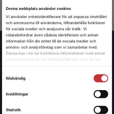
Varköy, Ö R - Söderman, J (red.)
287 kr
inkl. moms
Denna webbplats använder cookies
Exkl. moms: 271 kr
Vi använder enhetsidentifierare för att anpassa innehållet
och annonserna till användarna, tillhandahålla funktioner
för sociala medier och analysera vår trafik. Vi
Begränsad fraktregion
vidarebefordrar även sådana identifierare och annan
information från din enhet till de sociala medier och
Studentlitteratur
annons- och analysföretag som vi samarbetar med.
Dessa kan i sin tur kombinera informationen med annan
Studentlitteratur grundades 1963 och är idag Sveriges
information som du har tillhandahållit eller som de har
ledande utbildningsförlag. Med läromedel, kurslitteratur,
Det verkar som att du besöker
samlat in när du har använt deras tjänster.
facklitteratur, utbildningar och digitala
studentlitteratur.se via en enhet utanför Sverige.
Samtyckesval
informationstjänster i utbudet, finns Studentlitteratur med
Vi erbjuder inte leveranser utanför Sverige. För
Nödvändig
längs hela kunskapsresan.
att kunna slutföra ett köp måste
leveransadressen vara i Sverige.
Läs mer
Kontakta oss
Inställningar
Kontakta kundservice
Kontakta oss
Statistik