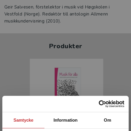
Geir Salvesen, förstelektor i musik vid Høgskolen i
Vestfold (Norge). Redaktör till antologin Allmenn
musikkundervisning (2010).
Produkter
Musik för alla
Samtycke
Information
Om