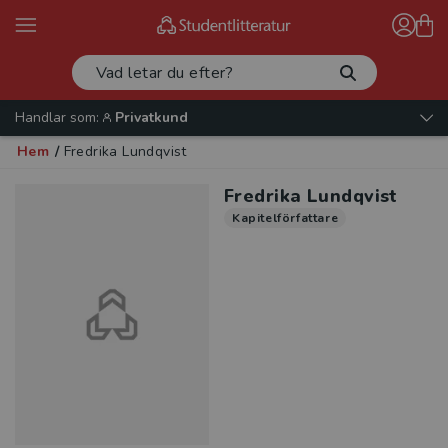
Handlar som:
Privatkund
Hem
/
Fredrika Lundqvist
Fredrika Lundqvist
Kapitelförfattare