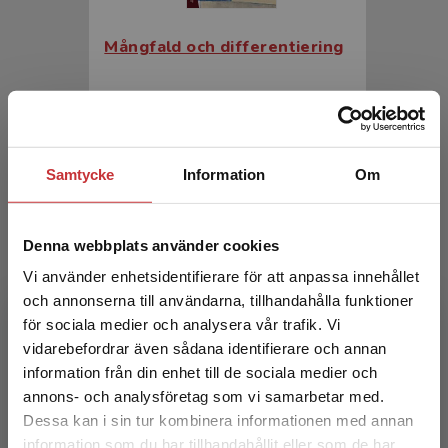
Mångfald och differentiering
Barow, Thomas (red.)
357 kr
inkl. moms
Exkl. moms: 337 kr
Samtycke
Information
Om
Denna webbplats använder cookies
Vi använder enhetsidentifierare för att anpassa innehållet
och annonserna till användarna, tillhandahålla funktioner
för sociala medier och analysera vår trafik. Vi
Begränsad fraktregion
vidarebefordrar även sådana identifierare och annan
Mångfald och differentiering
information från din enhet till de sociala medier och
annons- och analysföretag som vi samarbetar med.
Barow, Thomas (red.)
Dessa kan i sin tur kombinera informationen med annan
information som du har tillhandahållit eller som de har