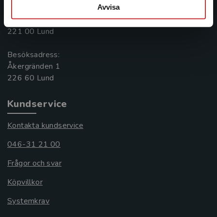
Avvisa
Postadress:
Box 141
221 00 Lund
Besöksadress:
Åkergränden 1
Kundservice
Kontakta kundservice
046-31 21 00
Frågor och svar
Köpvillkor
Systemkrav