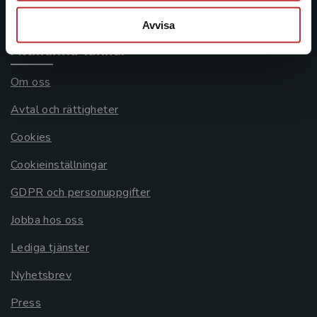
Systemkrav
Avvisa
Allmänna länkar
Om oss
Avtal och rättigheter
Cookies
Cookieinställningar
GDPR och personuppgifter
Jobba hos oss
Lediga tjänster
Nyhetsbrev
Press