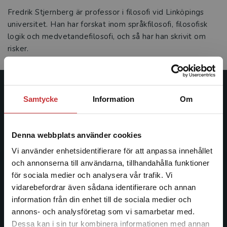
Fredrik Stjernberg är professor i filosofi vid Linköpings
universitet. Han har forskat inom språkfilosofi, filosofisk
logik och medvetandefilosofi, och så har han skrivit om
risker.
Studentlitteratur
Samtycke
Information
Om
Studentlitteratur grundades 1963 och är idag Sveriges
ledande utbildningsförlag. Med läromedel, kurslitteratur,
Denna webbplats använder cookies
facklitteratur, utbildningar och digitala
Vi använder enhetsidentifierare för att anpassa innehållet
informationstjänster i utbudet, finns Studentlitteratur med
och annonserna till användarna, tillhandahålla funktioner
längs hela kunskapsresan.
för sociala medier och analysera vår trafik. Vi
Begränsad fraktregion
vidarebefordrar även sådana identifierare och annan
Kontakta oss
information från din enhet till de sociala medier och
annons- och analysföretag som vi samarbetar med.
Kontakta oss
Dessa kan i sin tur kombinera informationen med annan