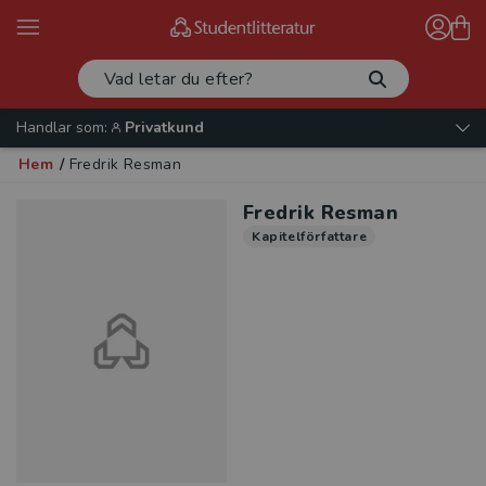
Handlar som:
Privatkund
Hem
/
Fredrik Resman
Fredrik Resman
Kapitelförfattare