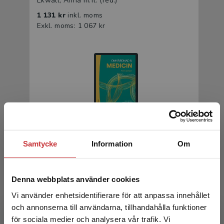
Ekwall, Anna m.fl. (red.)
1 131 kr
inkl. moms
Exkl. moms: 1 067 kr
Omvårdnad & medicin
Samtycke
Information
Om
Ekwall, A - Jansson, A (red.)
409 kr
inkl. moms
Denna webbplats använder cookies
Exkl. moms: 386 kr
Vi använder enhetsidentifierare för att anpassa innehållet
och annonserna till användarna, tillhandahålla funktioner
för sociala medier och analysera vår trafik. Vi