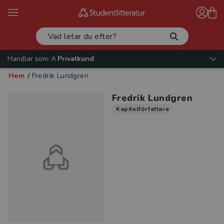
Handlar som:
Privatkund
Hem
/
Fredrik Lundgren
Fredrik Lundgren
Kapitelförfattare