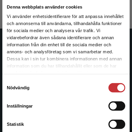
426 kr
inkl. moms
Denna webbplats använder cookies
Exkl. moms: 402 kr
Vi använder enhetsidentifierare för att anpassa innehållet
och annonserna till användarna, tillhandahålla funktioner
för sociala medier och analysera vår trafik. Vi
Begränsad fraktregion
vidarebefordrar även sådana identifierare och annan
Studentlitteratur
information från din enhet till de sociala medier och
annons- och analysföretag som vi samarbetar med.
Studentlitteratur grundades 1963 och är idag Sveriges
Dessa kan i sin tur kombinera informationen med annan
ledande utbildningsförlag. Med läromedel, kurslitteratur,
information som du har tillhandahållit eller som de har
Det verkar som att du besöker
facklitteratur, utbildningar och digitala
samlat in när du har använt deras tjänster.
studentlitteratur.se via en enhet utanför Sverige.
informationstjänster i utbudet, finns Studentlitteratur med
Samtyckesval
Vi erbjuder inte leveranser utanför Sverige. För
längs hela kunskapsresan.
Nödvändig
att kunna slutföra ett köp måste
leveransadressen vara i Sverige.
Läs mer
Kontakta oss
Inställningar
Kontakta kundservice
Kontakta oss
Statistik
046-31 20 00