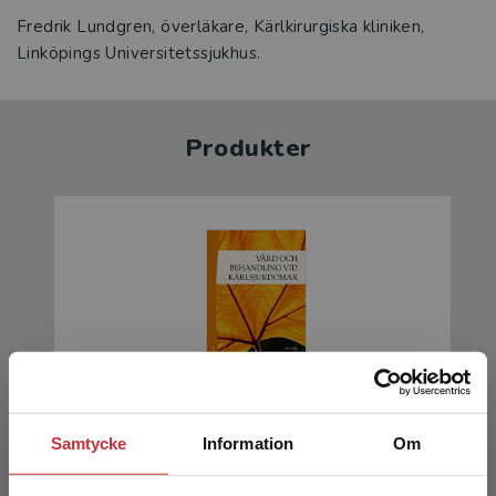
Fredrik Lundgren, överläkare, Kärlkirurgiska kliniken,
Linköpings Universitetssjukhus.
Produkter
Vård och behandling vid kärlsjukdomar
Samtycke
Information
Om
Wann-Hansson, Christine m.fl. (red.)