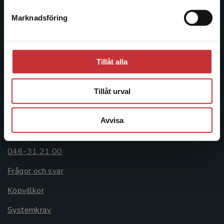
Postadress:
Marknadsföring
Stäng
Box 141
221 00 Lund
Besöksadress:
Tillåt alla
Åkergränden 1
Tillåt urval
Kundservice
Avvisa
Kontakta kundservice
046-31 21 00
Frågor och svar
Köpvillkor
Systemkrav